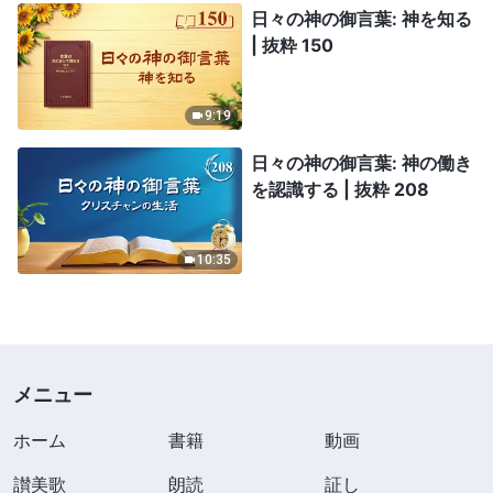
日々の神の御言葉: 神を知る
| 抜粋 150
9:19
日々の神の御言葉: 神の働き
を認識する | 抜粋 208
10:35
メニュー
ホーム
書籍
動画
讃美歌
朗読
証し