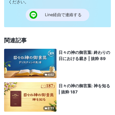
ください。
Line経由で連絡する
関連記事
日々の神の御言葉: 終わりの
日における裁き | 抜粋 89
4:02
日々の神の御言葉: 神を知る
| 抜粋 187
8:33