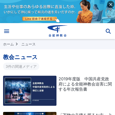
ホーム
ニュース
教会ニュース
3件の関連メディア
2019年度版 中国共産党政
府による全能神教会迫害に関
する年次報告書
「万物の主権を握るお方」上