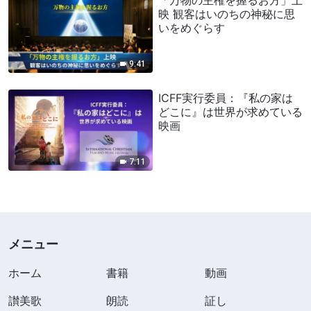
映 観客はいのちの神秘に思
いをめぐらす
9:41
ICFF実行委員：『私の家は
どこに』は世界が求めている
映画
7:11
メニュー
ホーム
書籍
動画
讃美歌
朗読
証し