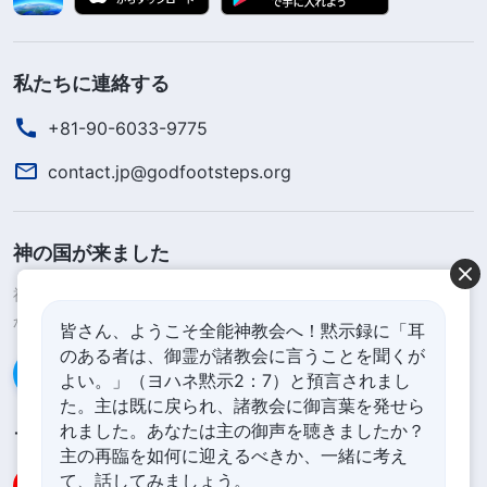
私たちに連絡する
+81-90-6033-9775
contact.jp@godfootsteps.org
神の国が来ました
神の国が地上に降臨したのです！あなたは神の国に入りたいです
か？
皆さん、ようこそ全能神教会へ！黙示録に「耳
のある者は、御霊が諸教会に言うことを聞くが
Line経由で連絡する
よい。」（ヨハネ黙示2：7）と預言されまし
た。主は既に戻られ、諸教会に御言葉を発せら
れました。あなたは主の御声を聴きましたか？
フォローする
主の再臨を如何に迎えるべきか、一緒に考え
て、話してみましょう。