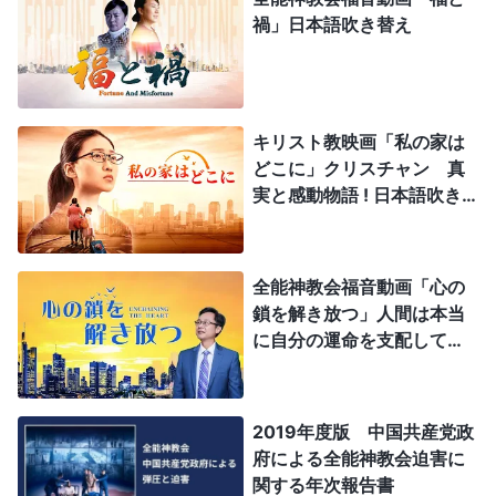
禍」日本語吹き替え
キリスト教映画「私の家は
どこに」クリスチャン 真
実と感動物語 ! 日本語吹き
替え 完全な映画のHD
全能神教会福音動画「心の
鎖を解き放つ」人間は本当
に自分の運命を支配してい
るのだろうか 日本語
2019年度版 中国共産党政
府による全能神教会迫害に
関する年次報告書