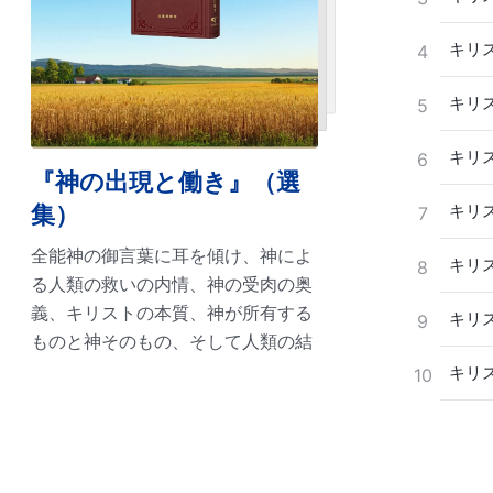
キリ
4
キリ
5
キリ
6
『神の出現と働き』（選
集）
キリ
7
全能神の御言葉に耳を傾け、神によ
キリ
8
る人類の救いの内情、神の受肉の奥
義、キリストの本質、神が所有する
キリ
9
ものと神そのもの、そして人類の結
末と終着点など、真理の様々な側面
キリ
10
を認識しましょう。