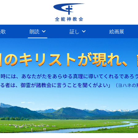
美歌
朗読
証し
絵画展