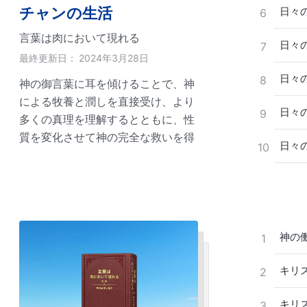
チャンの生活
日々の
6
言葉は肉において現れる
日々の
7
最終更新日：
2024年3月28日
日々の
8
神の御言葉に耳を傾けることで、神
による牧養と潤しを直接受け、より
日々の
9
多くの真理を理解するとともに、性
質を変化させて神の完全な救いを得
日々の
10
る道へと踏み出すことができます。
神の
1
キリ
2
キリ
3