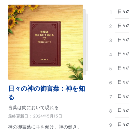
日々の
1
日々の
2
日々の
3
日々の
4
日々の
5
日々の
6
日々の神の御言葉：神を知
る
日々の
7
言葉は肉において現れる
日々の
8
最終更新日：
2024年5月15日
日々の
9
神の御言葉に耳を傾け、神の働き、