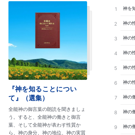
神を
1
神の
2
神の
3
神の
4
神の
5
神の
6
『神を知ることについ
て』（選集）
神の
7
全能神の御言葉の朗読を聞きましょ
神の
8
う。すると、全能神の働きと御言
葉、そして全能神が表わす性質か
神の
9
ら、神の身分、神の地位、神の実質