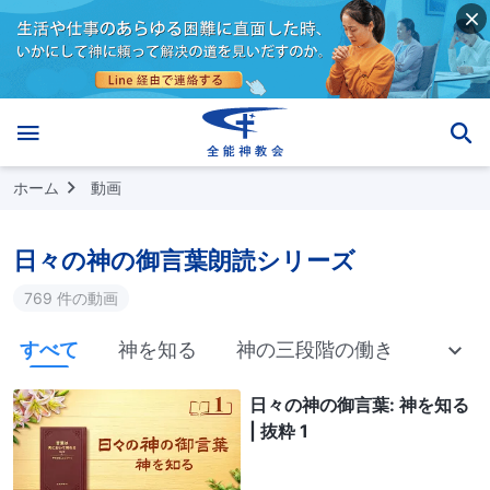
ホーム
動画
日々の神の御言葉朗読シリーズ
769 件の動画
すべて
神を知る
神の三段階の働き
神の
日々の神の御言葉: 神を知る
| 抜粋 1