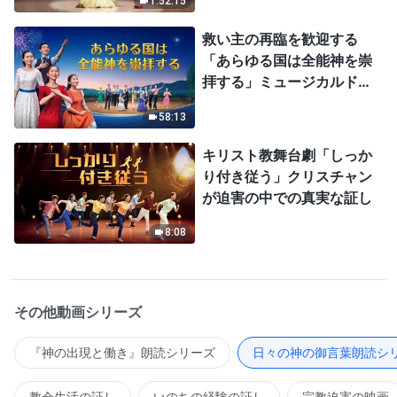
1:52:15
救い主の再臨を歓迎する
「あらゆる国は全能神を崇
拝する」ミュージカルドラ
マ
58:13
キリスト教舞台劇「しっか
り付き従う」クリスチャン
が迫害の中での真実な証し
8:08
その他動画シリーズ
『神の出現と働き』朗読シリーズ
日々の神の御言葉朗読シ
教会生活の証し
いのちの経験の証し
宗教迫害の映画