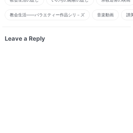
教会生活――バラエティー作品シリ－ズ
音楽動画
讃
Leave a Reply