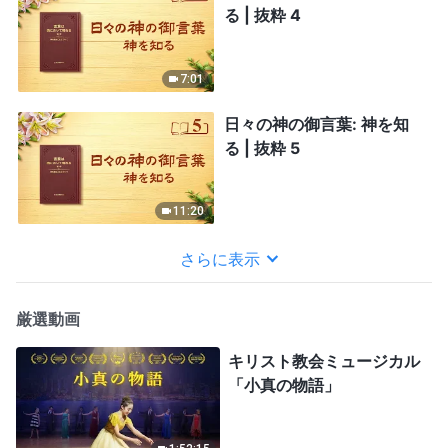
る | 抜粋 4
7:01
日々の神の御言葉: 神を知
る | 抜粋 5
11:20
さらに表示
厳選動画
キリスト教会ミュージカル
「小真の物語」