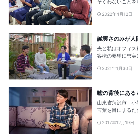
そぐわないことを
も、怒らせてはい
2022年4月12日
そうした振る舞い
だ。 最近、…
誠実さのみが人
夫と私はオフィス
客様の要望に忠実
費がかさんで、食
2021年1月30日
隣の店のオーナー
みたいに稼げ…
嘘の背後にある
山東省菏沢市 小敬 正直な人になって正確に話すよう私たちに求める
言葉を目にするた
れはただ白を白と
2017年12月19日
ほど難しいことな
脚色する人…