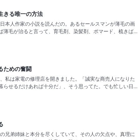
生きる唯一の方法
ば薄毛が治ると言って、育毛剤、染髪剤、ポマード、梳きばさ
りつける話。画家は大枚をはたいたのに、結局薄毛は治らなか
をもちいて、近頃のたちの悪い販売員の悪徳商法を暴いてみ
るための奮闘
暮らせるだけあれば十分だ」、そう思ってた。でも忙しい日々
もぎりぎり生活できるだけの稼ぎしかなくて、貯金もできなか
任給よりも収入の少ない月すらありました。妻からは、そのこ
る