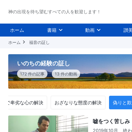
神の出現を待ち望むすべての人を歓迎します！
ホーム
書籍
動画
讃
ホーム
福音の証し
いのちの経験の証し
172 件の記事
13 件の動画
己的で卑劣な心の解決
おざなりな態度の解決
偽りと欺
嘘をつく苦しみ
2019年10月