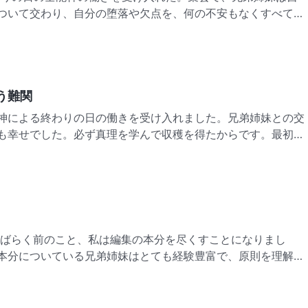
ついて交わり、自分の堕落や欠点を、何の不安もなくすべて打
きた。羨ましかった。僕も誠実な人になり、みんなのように心
ど、いざそうしようとすると正直に話せなかった。あるとき、
う難関
神による終わりの日の働きを受け入れました。兄弟姉妹との交
も幸せでした。必ず真理を学んで収穫を得たからです。最初は
ットで、言いたいことをタイピングしていました。だから何一
言葉に関する自分の理解を熱心に伝えました。指導者によく理
本分についている兄弟姉妹はとても経験豊富で、原則を理解し
質の持ち主でした。真理を理解しているのは誰か、真の才能と
っているのは誰かを、みんな識別することができたのです。私