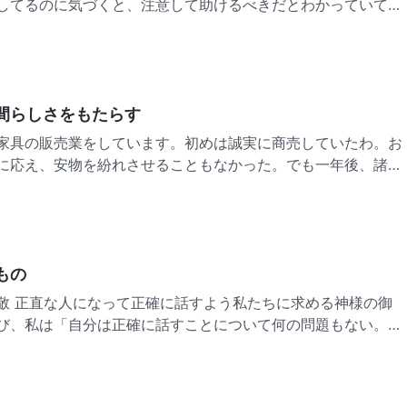
してるのに気づくと、注意して助けるべきだとわかっていて
けないと思って、そうした問題をいつも避けていた。最近も、
の害と結末に気づかせ、自分を変えさせる出来事があったん
間らしさをもたらす
家具の販売業をしています。初めは誠実に商売していたわ。お
に応え、安物を紛れさせることもなかった。でも一年後、諸経
べていくのがやっとの状態だった。なのに同じ商売をしている
は、かなり儲かっていたの。不思議だった。なんであの人たち
もの
神様の御
び、私は「自分は正確に話すことについて何の問題もない。そ
言うこと、物事をありのままに伝えることではないのか。それ
のか。いつだってこの世で一番いらだたしいのは、話すときに