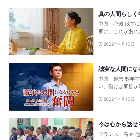
真の人間らしく
中国 心诚 以前に日本人作家の小説を読んだの。あるセールスマンが薄毛の画
家に、これがあれ
み、バリカンを売
2022年4月16日
った。作者は風刺
せ、騙されな…
誠実な人間にな
中国 魏忠 数年前、私は家電の修理店を開きました。「誠実な商売人になりた
い、儲けは家族が
がしばらく続いて
2022年4月16日
った。一般的な初
とでいつも…
今は心から話せ
フランス 马太 他の兄弟姉妹と本分を尽くしていて、その人の欠点や、真理に