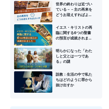
世界の終わりは近づい
ている－－主の再来を
どうお迎えすればよい
か
イエス・キリストの再
臨に関する6つの聖書
の預言が成就されまし
た
明らかになった「わた
しと父とは一つであ
る」の謎
説教：生活の中で私た
ちはどのように罪から
抜け出すか