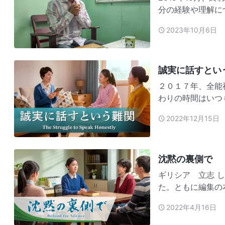
分の経験や理解に
ち明けることがで
2023年10月6日
を開きたかったけ
兄弟姉妹…
誠実に話すとい
２０１７年、全能
わりの時間はいつ
すべて文字のチャ
2022年12月15日
つ隠さず、神の御
解していると…
沈黙の裏側で
ギリシア 立志 しばらく前のこと、私は編集の本分を尽くすことになりまし
た。ともに編集の
ており、優れた素
2022年4月16日
確固たる知識を持
は少し動揺し…