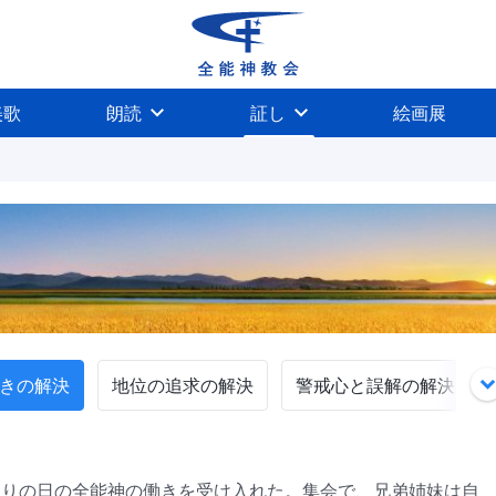
美歌
朗読
証し
絵画展
きの解決
地位の追求の解決
警戒心と誤解の解決
、終わりの日の全能神の働きを受け入れた。集会で、兄弟姉妹は自