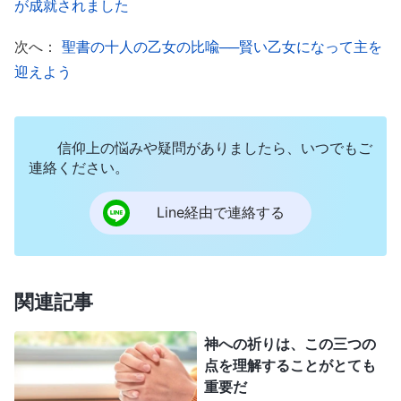
が成就されました
行なえない者は、詐欺師である。キリストは、単な
る地上における神の顕現ではなく、人の間で働きを
次へ：
聖書の十人の乙女の比喩──賢い乙女になって主を
行ない、それを完成させるにあたって神が宿った特
迎えよう
有の肉体でもある。この肉体は誰でも取って代われ
るものではなく、地上における神の働きを適切に引
信仰上の悩みや疑問がありましたら、いつでもご
き受け、神の性質を表わし、神を十分に象徴し、人
連絡ください。
にいのちを与えられる肉体である。遅かれ早かれ、
キリストになりすましている者たちはみな倒れる。
Line経由で連絡する
彼らはキリストを自称しながら、キリストの本質を
何ひとつ有していないからである。ゆえにわたし
は、キリストの真偽は人が定められるものではな
関連記事
く、神自身が答えて決めるものだと言う
」
（『神の
神への祈りは、この三つの
出現と働き』「終わりの日のキリストだけが人に永遠のい
点を理解することがとても
。
のちの道を与えられる」〔『言葉』第1巻〕）
重要だ