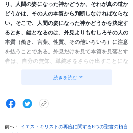
り、人間の姿になった神かどうか、それが真の道か
どうかは、その人の本質から判断しなければならな
い。そこで、人間の姿になった神かどうかを決定す
るとき、鍵となるのは、外見よりもむしろその人の
本質（働き、言葉、性質、その他いろいろ）に注意
を払うことである。外見だけを見て本質を見落とす
者は、自分の無知、単純さをさらけ出すことにな
る
」
（『神の出現と働き』「序文」〔『言葉』第1
続きを読む
。「
受肉した神はキリストと呼ばれるので、
巻〕）
人に真理を与えられるキリストは神と呼ばれる。こ
こには何の誇張もない。なぜなら、そのキリストは
神の本質を有し、神の性質を有し、その働きには知
恵があり、これらはどれも人間の手の届かないもの
前へ：
イエス・キリストの再臨に関する6つの聖書の預言
だからである。キリストを自称しながら神の働きを