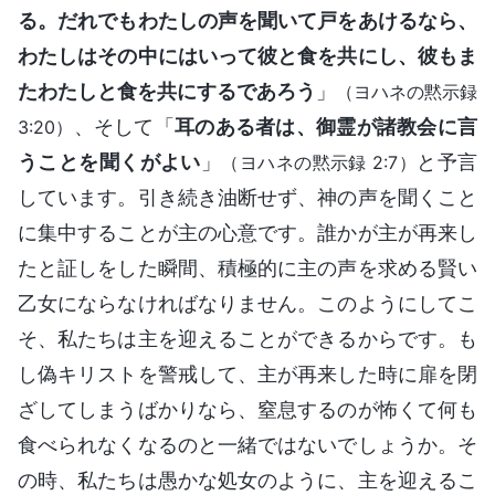
る。だれでもわたしの声を聞いて戸をあけるなら、
わたしはその中にはいって彼と食を共にし、彼もま
たわたしと食を共にするであろう
」
（ヨハネの黙示録
、そして「
耳のある者は、御霊が諸教会に言
3:20）
うことを聞くがよい
」
と予言
（ヨハネの黙示録 2:7）
しています。引き続き油断せず、神の声を聞くこと
に集中することが主の心意です。誰かが主が再来し
たと証しをした瞬間、積極的に主の声を求める賢い
乙女にならなければなりません。このようにしてこ
そ、私たちは主を迎えることができるからです。も
し偽キリストを警戒して、主が再来した時に扉を閉
ざしてしまうばかりなら、窒息するのが怖くて何も
食べられなくなるのと一緒ではないでしょうか。そ
の時、私たちは愚かな処女のように、主を迎えるこ