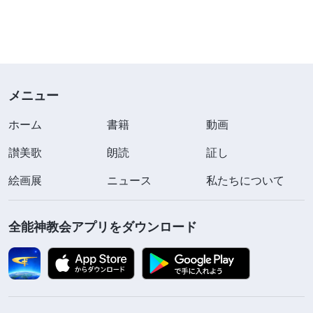
キリストの言葉は、人の性質に変化をもたらした
り、神を知ることを許さないだけでなく、人の精神
を暗くして落ち込ませます。全人類が求め、調べら
れるように自分たちの言葉を公表することはなく、
メニュー
識別力のない一握りの人々をひそかに騙すことしか
できません。したがって、真のキリストと偽キリス
ホーム
書籍
動画
トを見分けるためには、まずその本質を見分けなけ
讃美歌
朗読
証し
ればなりません。神の本質を有するキリストだけ
絵画展
ニュース
私たちについて
が、人類を救い養うための真理を表すことができま
すが、神の本質がない者は、どんなに知識があって
全能神教会アプリをダウンロード
も、どんなに能力があっても、それができません。
悪霊と悪魔は、真理を表し、人を救う働きを行うこ
とができません。ただ人を騙して堕落させることし
かできないのです。したがって、真のキリストと偽