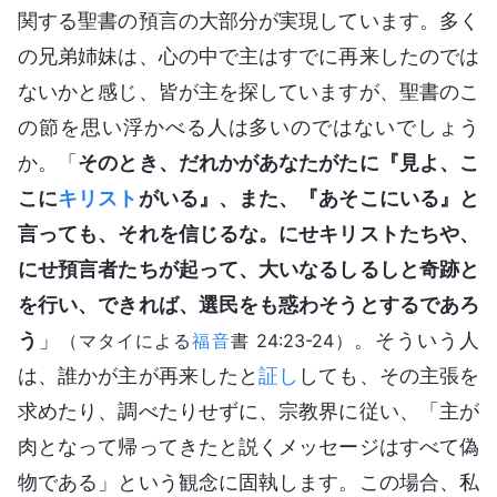
関する聖書の預言の大部分が実現しています。多く
の兄弟姉妹は、心の中で主はすでに再来したのでは
ないかと感じ、皆が主を探していますが、聖書のこ
の節を思い浮かべる人は多いのではないでしょう
か。「
そのとき、だれかがあなたがたに『見よ、こ
こに
キリスト
がいる』、また、『あそこにいる』と
言っても、それを信じるな。にせキリストたちや、
にせ預言者たちが起って、大いなるしるしと奇跡と
を行い、できれば、選民をも惑わそうとするであろ
う
」
。そういう人
（マタイによる
福音
書 24:23-24）
は、誰かが主が再来したと
証し
しても、その主張を
求めたり、調べたりせずに、宗教界に従い、「主が
肉となって帰ってきたと説くメッセージはすべて偽
物である」という観念に固執します。この場合、私