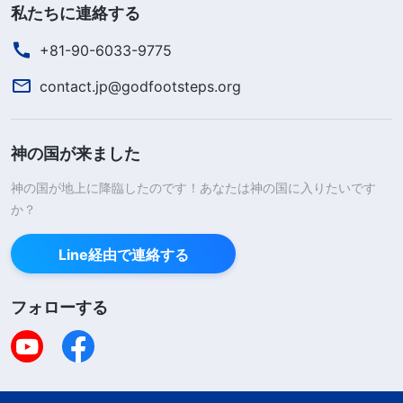
キリストを見分けるためには、キリストが真理であ
私たちに連絡する
り、道であり、いのちであることを認識しなければ
+81-90-6033-9775
ならないことは明らかです。それはまさに、主イエ
contact.jp@godfootsteps.org
スが言われた通りです。「
わたしは道であり、真理
であり、命である
」
。彼
（ヨハネによる福音書 14:6）
神の国が来ました
らは「
小羊の行く所へは、どこへでもついて行く
」
。
（ヨハネの黙示録 14:4）
神の国が地上に降臨したのです！あなたは神の国に入りたいです
か？
真のキリストと偽キリストを見分け
Line経由で連絡する
る2つ目の方法：神の働きは常に新し
く、古びることなく、ご自身の働きを繰
フォローする
り返さない
ご存知のとおり、神は常に新しく、古びること
はなく、ご自身の働きを繰り返すことはありませ