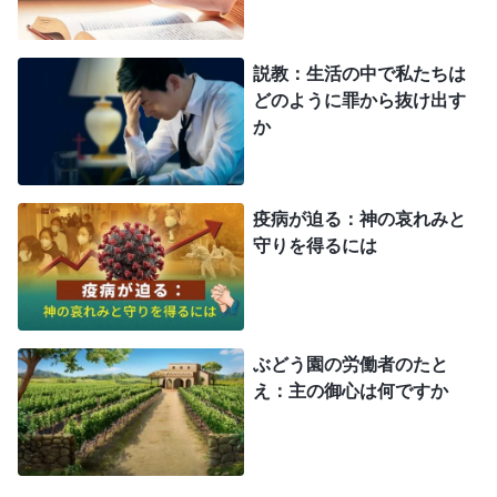
神の言葉
は、受肉した神だけをキリストと呼ぶ
ことができると明言しています。キリストは、肉に
説教：生活の中で私たちは
どのように罪から抜け出す
おいて実現された神の霊、つまり、神が所有するも
か
のと神が何であるか、神の性質、神の知恵のすべて
が肉において実現されたものです。キリストは神の
本質を有し、真理を具現化した存在です。時と場所
疫病が迫る：神の哀れみと
を問わず人間を牧し養うための真理を表すことがで
守りを得るには
き、キリストだけが人類の贖いと救いの働きを行う
ことができます。これは紛れもない事実です。例え
ば、主イエスは肉となったキリストであり、時と場
ぶどう園の労働者のたと
所を問わず真理を表すことができました。人に悔い
え：主の御心は何ですか
改めの道をもたらし、人を律法の制約から解放しま
した。主はまた、私たちが人を愛し、赦す方法を理
解するためにいくつか要求をしました。そして私た