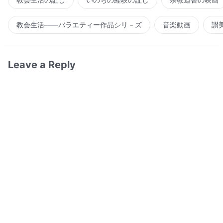
教会生活――バラエティー作品シリ－ズ
音楽動画
讃
Leave a Reply