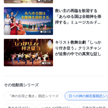
1:52:15
救い主の再臨を歓迎する
「あらゆる国は全能神を崇
拝する」ミュージカルドラ
マ
58:13
キリスト教舞台劇「しっか
り付き従う」クリスチャン
が迫害の中での真実な証し
8:08
その他動画シリーズ
『神の出現と働き』朗読シリーズ
日々の神の御言葉朗読シ
教会生活の証し
いのちの経験の証し
宗教迫害の映画