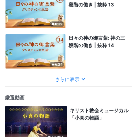
段階の働き | 抜粋 13
8:39
日々の神の御言葉: 神の三
段階の働き | 抜粋 14
6:24
さらに表示
厳選動画
キリスト教会ミュージカル
「小真の物語」