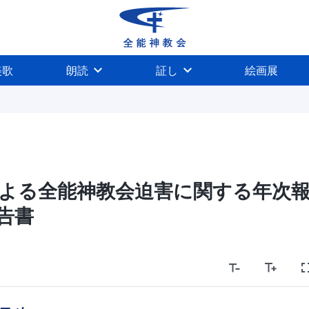
美歌
朗読
証し
絵画展
による全能神教会迫害に関する年次
告書