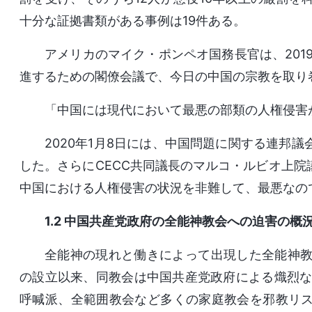
十分な証拠書類がある事例は19件ある。
アメリカのマイク・ポンペオ国務長官は、2019
進するための閣僚会議で、今日の中国の宗教を取り
「中国には現代において最悪の部類の人権侵害
2020年1月8日には、中国問題に関する連邦議
した。さらにCECC共同議長のマルコ・ルビオ上
中国における人権侵害の状況を非難して、最悪なの
1.2 中国共産党政府の全能神教会への迫害の概
全能神の現れと働きによって出現した全能神教会
の設立以来、同教会は中国共産党政府による熾烈な
呼喊派、全範囲教会など多くの家庭教会を邪教リ