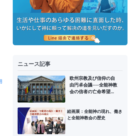
ニュース記事
欧州宗教及び信仰の自
用
由円卓会議──全能神教
会の信者の亡命希望者
の支援を求める書簡
絵画展：全能神の現れ、働き
と全能神教会の歴史
37:03