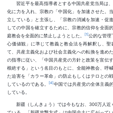
習近平を最高指導者とする中国共産党当局は、
化に力を入れ、宗教の「中国化」を加速させた。
立している」と主張し、「宗教の消滅を加速・促
しての中国を確立するために、宗教的信仰を全面
[1]
庭教会を全面的に禁止しようとした。
公的な管理
心価値観」に準じて教義と教会法を再解釈し、聖
て、共産主義化および社会主義化への転換を進め
の指導に従い、「中国共産党の方針と政策を宣伝
根絶する」という名目のもとに、全能神教会、呼
た迫害を「カラー革命」の防止もしくはテロとの
[4]
しているのである。
中国では共産党の全体主義
している。
新疆（しんきょう）では今もなお、300万人
ている。「新疆攻撃方式」は中国全土に広がって