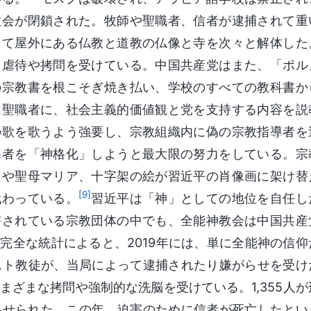
教会が閉鎖された。牧師や聖職者、信者が逮捕されて重
して屋外にある仏教と道教の仏像と寺を次々と解体した
、虐待や拷問を受けている。中国共産党はまた、「ポル
の宗教書を根こそぎ焼き払い、学校のすべての教科書か
は聖職者に、社会主義的価値観と党を支持する内容を説
の歌を歌うよう強要し、宗教組織内に偽の宗教指導者を
導者を「神格化」しようと最大限の努力をしている。宗
トや聖母マリア、十字架の絵が習近平の肖像画に架け替
[9]
代わっている。
習近平は「神」としての地位を自任し
害されている宗教団体の中でも、全能神教会は中国共産
完全な統計によると、2019年には、単に全能神の信仰
リスト教徒が、当局によって逮捕されたり嫌がらせを受け
はさまざまな拷問や強制的な洗脳を受けている。1,355人が
を科せられた。この年、迫害のために信者が死亡したとい