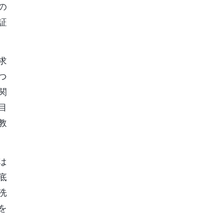
の
証
求
つ
関
目
教
は
底
洗
を