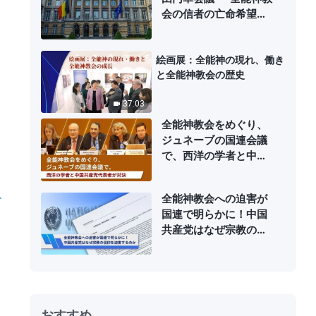
会の信者の亡命希望者
の支援を求める書簡
絵画展：全能神の現れ、働き
と全能神教会の歴史
37:03
全能神教会をめぐり、
ジュネーブの国連会議
で、西洋の学者と中国
共産党代表者が対決
ス
全能神教会への迫害が
国連で明らかに！中国
共産党はなぜ宗教の信
仰を迫害するのか
おすすめ