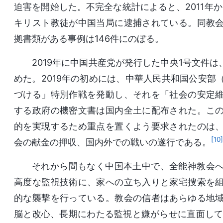
迫害を開始した。不完全な統計によると、2011年か
キリスト教徒が中国当局に逮捕されている。同教
拠書類がある事例は146件にのぼる。
2019年に中国共産党が発行した中央1号文件
めた。2019年の初めには、中華人民共和国公安部
づける」特別作戦を発動し、それを「社会の安定
する政府の機密文書は国内全土に配布された。こ
的を実現するため重点を置くよう要求されたのは
[10]
会の献金の押収、国内外での戦いの遂行である。
それから間もなく中国本土中で、全能神教会
高度な監視技術に、家への立ち入りと家宅捜索を
的な襲撃を行っている。教会の信者はあらゆる地
脳と改心、長期にわたる監視と嫌がらせに直面して