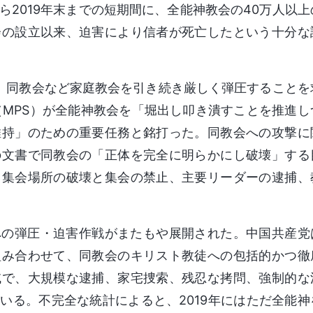
ら2019年末までの短期間に、全能神教会の40万人以上
会の設立以来、迫害により信者が死亡したという十分な
は、同教会など家庭教会を引き続き厳しく弾圧することを
（MPS）が全能神教会を「堀出し叩き潰すことを推進し
維持」のための重要任務と銘打った。同教会への攻撃に
の文書で同教会の「正体を完全に明らかにし破壊」する
、集会場所の破壊と集会の禁止、主要リーダーの逮捕、
への弾圧・迫害作戦がまたもや展開された。中国共産党
組み合わせて、同教会のキリスト教徒への包括的かつ徹
域で、大規模な逮捕、家宅捜索、残忍な拷問、強制的な
いる。不完全な統計によると、2019年にはただ全能神