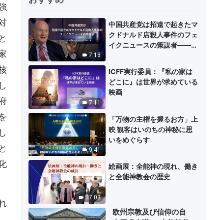
強
対
中国共産党は招遠で起きたマ
クドナルド店殺人事件のフェ
と
イクニュースの策謀者——マ
家
ッシモ・イントロヴィーニャ
7:18
核
ICFF実行委員：『私の家は
どこに』は世界が求めている
し
映画
府
7:11
を
「万物の主権を握るお方」上
映 観客はいのちの神秘に思
し
いをめぐらす
と
9:41
化
絵画展：全能神の現れ、働き
と全能神教会の歴史
37:03
れ
欧州宗教及び信仰の自
、