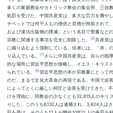
多くの家庭教会やカトリック教会の集会所、三自
処罰を受けた。中国共産党は、多大な労力を費や
チベットでは何千人もの僧侶と尼僧が拘留されて
および違法出版物の撲滅」という名目で聖書など
[6]
宗教に関連する事項を完全に削除した。
共産党
に織り込むよう強制している。信者には、「赤」
[7]
り込んでいる。
さらに中国共産党は、自らの指
的な場所に習近平思想が侵略し、イエス・キリス
[8]
られている。
習近平思想の本が宗教書にとって
のだ。まるで文化大革命の再現である。中国で迫
によってとくに厳しい抑圧と迫害を受けてきた。不
けを理由に、同教会の少なくとも32,815人のキ
りした。このうち6,132人は逮捕され、3,824人
罰を受け、そのうち12人が懲役10年以上の厳罰