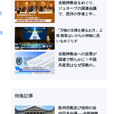
全能神教会をめぐり、
ジュネーブの国連会議
受
で、西洋の学者と中国
共産党代表者が対決
「万物の主権を握るお方」上
扇
映 観客はいのちの神秘に思
いをめぐらす
9:41
全能神教会への迫害が
国連で明らかに！中国
共産党はなぜ宗教の信
仰を迫害するのか
特集記事
欧州宗教及び信仰の自
由円卓会議──全能神教