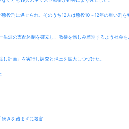
の少なくとも19人のキリスト教徒が迫害により死亡した。
徒が懲役刑に処せられ、そのうち12人は懲役10～12年の重い刑を
の一生涯の支配体制を確立し、教徒を憎しみ差別するよう社会を
き渡し計画」を実行し調査と弾圧を拡大しつづけた。
た
手続きを踏まずに殺害