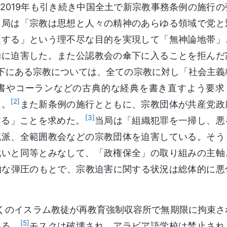
2019年も引き続き中国全土で新宗教事務条例の施行の
当局は「宗教は思想と人々の精神のあらゆる領域で党と
進する」という理不尽な目的を実現して「無神論地帯」
的に迫害した。また公認教会の傘下に入ることを拒んだ
下にある宗教については、全ての宗教に対し「社会主義
書やコーランなどの古典的な経典を書き直すよう要求
[2]
た。
また新条例の施行とともに、宗教団体が共産党政
[3]
する」ことを求めた。
当局は「組織犯罪を一掃し、悪
喊派、全範囲教会などの宗教団体を迫害している。そう
戦いと同等とみなして、「政権保全」の取り組みの主軸
的な弾圧のもとで、宗教迫害に関する状況は総体的に悪
近くのイスラム教徒が再教育強制収容所で無期限に拘束さ
[5]
いる。
モスクは破壊され、アラビア語学校は禁止され