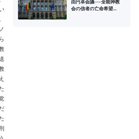
由円卓会議──全能神教
会の信者の亡命希望者
い
の支援を求める書簡
。
ノ
ら
教
送
教
え
た
党
だ
た
刑
う