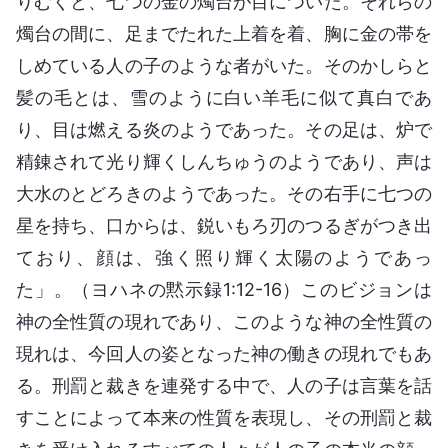
りむくと、七つの金の燭台が目についた。それらの
燭台の間に、足までたれた上着を着、胸に金の帯を
しめている人の子のような者がいた。そのかしらと
髪の毛とは、雪のように白い羊毛に似て真白であ
り、目は燃える炎のようであった。その足は、炉で
精錬されて光り輝くしんちゅうのようであり、声は
大水のとどろきのようであった。その右手に七つの
星を持ち、口からは、鋭いもろ刃のつるぎがつき出
ており、顔は、強く照り輝く太陽のようであっ
た」。（ヨハネの黙示録1:12-16）このビジョンは
神の全性質の現れであり、このような神の全性質の
現れは、今回人の姿となった神の働きの現れでもあ
る。刑罰と裁きを連発する中で、人の子は言葉を話
すことによって本来の性質を表現し、その刑罰と裁