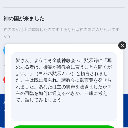
神の国が来ました
神の国が地上に降臨したのです！あなたは神の国に入りたいです
か？
Line経由で連絡する
皆さん、ようこそ全能神教会へ！黙示録に「耳
のある者は、御霊が諸教会に言うことを聞くが
フォローする
よい。」（ヨハネ黙示2：7）と預言されまし
た。主は既に戻られ、諸教会に御言葉を発せら
れました。あなたは主の御声を聴きましたか？
主の再臨を如何に迎えるべきか、一緒に考え
て、話してみましょう。
利用規約
プライバシーポリシー
Credits
Cookies Policy
Copyright © 2026
全能神教会
All rights reserved.