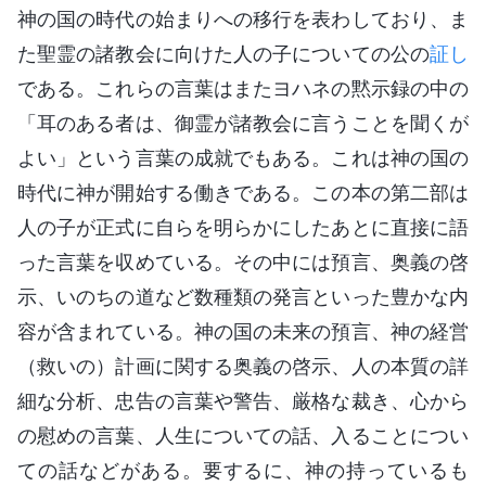
神の国の時代の始まりへの移行を表わしており、ま
た聖霊の諸教会に向けた人の子についての公の
証し
である。これらの言葉はまたヨハネの黙示録の中の
「耳のある者は、御霊が諸教会に言うことを聞くが
よい」という言葉の成就でもある。これは神の国の
時代に神が開始する働きである。この本の第二部は
人の子が正式に自らを明らかにしたあとに直接に語
った言葉を収めている。その中には預言、奥義の啓
示、いのちの道など数種類の発言といった豊かな内
容が含まれている。神の国の未来の預言、神の経営
（救いの）計画に関する奥義の啓示、人の本質の詳
細な分析、忠告の言葉や警告、厳格な裁き、心から
の慰めの言葉、人生についての話、入ることについ
ての話などがある。要するに、神の持っているも