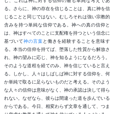
し、これは神に対する信仰の最も単純な考えであ
る。さらに、神の存在を信じることは、真に神を信
じることと同じではない。むしろそれは強い宗教的
含みを持つ単純な信仰である。神への真の信仰と
は、神はすべてのことに支配権を持つという信念に
基づいて
神の言葉
と働きを経験することを意味す
る。本当の信仰を持てば、堕落した性質から解放さ
れ、神の望みに応じ、神を知るようになるだろう。
そのような道程を経てのみ、神を信じていると言え
る。しかし、人々はしばしば神に対する信仰を、何
か単純で取るに足らないものだと考える。そのよう
な人々の信仰は意味がなく、神の承認は決して得ら
れない。なぜなら、彼らは間違った道を歩んでいる
からである。今日、相変わらず文章を通して、つま