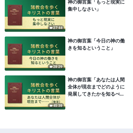
神の御言葉「もっと現実に
集中しなさい」
27:44
神の御言葉「今日の神の働
きを知るということ」
28:29
神の御言葉「あなたは人間
全体が現在までどのように
発展してきたかを知るべき
である」（後半）
45:38