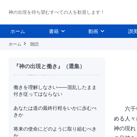
征服の働きの内幕（４）
神の出現を待ち望むすべての人を歓迎します！
実践（６）
イスラエルの民のように神に仕える
ホーム
書籍
動画
讃
ホーム
朗読
ペテロの経験──刑罰と裁きに関するペ
テロの認識
（前半）
『神の出現と働き』（選集）
ペテロの経験──刑罰と裁きに関するペ
テロの認識
（後半）
働きを理解しなさい――混乱したまま
付き従ってはならない
あなたは道の最終行程をいかに歩むべ
六千
きか
める人々
神の現れ
将来の使命にどのように取り組むべき
か