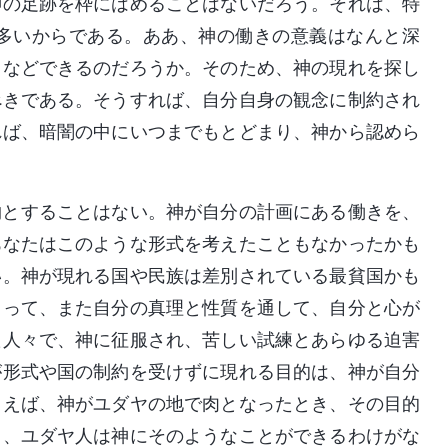
神の足跡を枠にはめることはないだろう。それは、特
多いからである。ああ、神の働きの意義はなんと深
となどできるのだろうか。そのため、神の現れを探し
べきである。そうすれば、自分自身の観念に制約され
れば、暗闇の中にいつまでもとどまり、神から認めら
物とすることはない。神が自分の計画にある働きを、
あなたはこのような形式を考えたこともなかったかも
い。神が現れる国や民族は差別されている最貧国かも
よって、また自分の真理と性質を通して、自分と心が
た人々で、神に征服され、苦しい試練とあらゆる迫害
が形式や国の制約を受けずに現れる目的は、神が自分
とえば、神がユダヤの地で肉となったとき、その目的
し、ユダヤ人は神にそのようなことができるわけがな