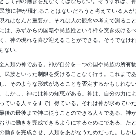
として神の働きを見なくてはならない。そうすれば、
民族に神が現れることはないだろうと考えている人が
現れはなんと重要か。それは人の観念や考えで測るこ
には、みずからの国籍や民族性という枠を突き抜ける
く、神の現れを喜び迎えることができる。そうでなけ
もない。
全人類の神である。神が自分を一つの国や民族の所有
、民族といった制限を受けることなく行う。これまで
し、そのような形式があることを否定するかもしれな
。しかし、神には神の知恵がある。神は、自分の力に
っている人々をすでに得ている。それは神が求めてい
最後の最後まで神に従うことのできる人々である。神
おりに働きを完成できるようにするためにである。た
の働きを完成させ、人類をあがなうためだった。しか