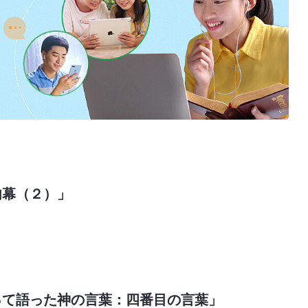
内幕（２）」
って語った神の言葉：四番目の言葉」