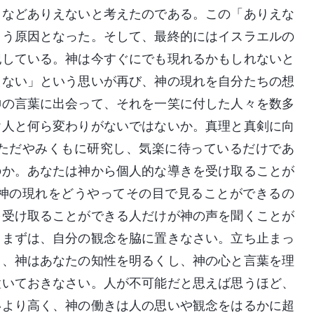
となどありえないと考えたのである。この「ありえな
まう原因となった。そして、最終的にはイスラエルの
犯している。神は今すぐにでも現れるかもしれないと
えない」という思いが再び、神の現れを自分たちの想
神の言葉に出会って、それを一笑に付した人々を数多
ヤ人と何ら変わりがないではないか。真理と真剣に向
ただやみくもに研究し、気楽に待っているだけであ
のか。あなたは神から個人的な導きを受け取ることが
神の現れをどうやってその目で見ることができるの
を受け取ることができる人だけが神の声を聞くことが
。まずは、自分の観念を脇に置きなさい。立ち止まっ
ら、神はあなたの知性を明るくし、神の心と言葉を理
置いておきなさい。人が不可能だと思えば思うほど、
いより高く、神の働きは人の思いや観念をはるかに超