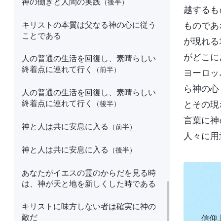
神の働きと人間の実践
（後半）
越するも
キリストの本質は父なる神の心に従う
ものであ
ことである
が現れる
がどこに
人の普通の生活を回復し、素晴らしい
終着点に連れて行く
（前半）
ヨーロッ
ら神の心
人の普通の生活を回復し、素晴らしい
終着点に連れて行く
とその現
（後半）
言葉に神
神と人は共に安息に入る
（前半）
人々に用
神と人は共に安息に入る
（後半）
あなたがイエスの霊のからだを見る時
は、神が天と地を新しくした時である
キリストに味方しない者は確実に神の
敵だ
信仰