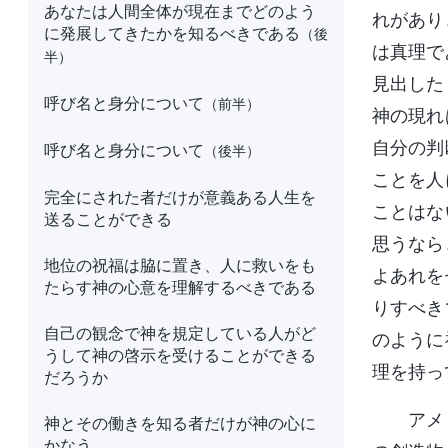
あなたは人間全体が現在までどのよう
れがあり
に発展してきたかを知るべきである
（後
は真理で
半）
見出した
呼び名と身分について
（前半）
神の現れ
自分の判
呼び名と身分について
（後半）
ことを人
完全にされた者だけが意義ある人生を
ことはな
送ることができる
思うなら
地位の祝福は脇に置き、人に救いをも
よあれを
たらす神の心意を理解するべきである
りすべき
自己の観念で神を規定している人がど
のように
うして神の啓示を受けることができる
理を持っ
だろうか
アメ
神とその働きを知る者だけが神の心に
かなう