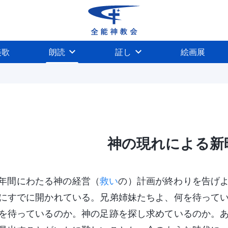
美歌
朗読
証し
絵画展
神の現れによる新
年間にわたる神の経営（
救い
の）計画が終わりを告げ
にすでに開かれている。兄弟姉妹たちよ、何を待って
を待っているのか。神の足跡を探し求めているのか。