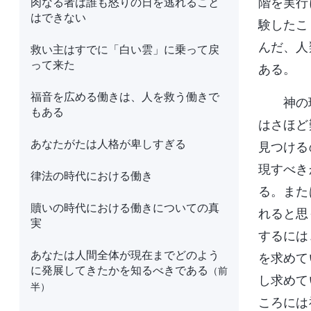
肉なる者は誰も怒りの日を逃れること
階を実行
はできない
験したこ
んだ、人
救い主はすでに「白い雲」に乗って戻
って来た
ある。
福音を広める働きは、人を救う働きで
神の
もある
はさほど
あなたがたは人格が卑しすぎる
見つける
現すべき
律法の時代における働き
る。また
贖いの時代における働きについての真
れると思
実
するには
あなたは人間全体が現在までどのよう
を求めて
に発展してきたかを知るべきである
（前
し求めて
半）
ころには