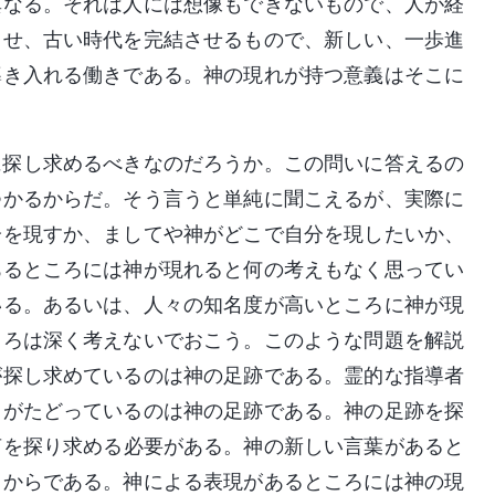
異なる。それは人には想像もできないもので、人が経
させ、古い時代を完結させるもので、新しい、一歩進
導き入れる働きである。神の現れが持つ意義はそこに
に探し求めるべきなのだろうか。この問いに答えるの
つかるからだ。そう言うと単純に聞こえるが、実際に
分を現すか、ましてや神がどこで自分を現したいか、
あるところには神が現れると何の考えもなく思ってい
いる。あるいは、人々の知名度が高いところに神が現
ころは深く考えないでおこう。このような問題を解説
が探し求めているのは神の足跡である。霊的な指導者
ちがたどっているのは神の足跡である。神の足跡を探
声を探り求める必要がある。神の新しい言葉があると
るからである。神による表現があるところには神の現