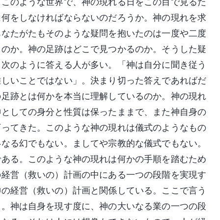
、このような世界で、神の現れる日をこの目で見るた
は何をしなければならないのだろうか。神の現れを求
あなたがたもそのような疑問を抱いたのは一度や二度
るのか。神の足跡はどこで見つかるのか。そうした疑
、次のように答える人が多い。「神は自分に聞き従う
難しいことではない」。決まり切った答えであればだ
の足跡とは何かを本当に理解しているのか。神の現れ
神としての身分と性質は保ったままで、また神自身の
下ってきた。このような神の現れは儀式のようなもの
いなる幻でもない。ましてや宗教的な儀式でもない。
である。このような神の現れは何かの手順を踏むため
の経営（救いの）計画の中にある一つの段階を実現す
神の経営（救いの）計画と関係している。ここで言う
る。神は自身を現す度に、神の大いなる業の一つの段