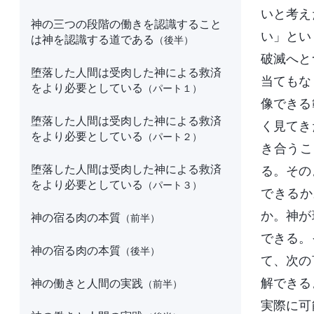
いと考え
神の三つの段階の働きを認識すること
い」とい
は神を認識する道である
（後半）
破滅へと
堕落した人間は受肉した神による救済
当てもな
をより必要としている
（パート１）
像できる
堕落した人間は受肉した神による救済
く見てき
をより必要としている
（パート２）
き合うこ
堕落した人間は受肉した神による救済
る。その
をより必要としている
（パート３）
できるか
か。神が
神の宿る肉の本質
（前半）
できる。
神の宿る肉の本質
（後半）
て、次の
解できる
神の働きと人間の実践
（前半）
実際に可