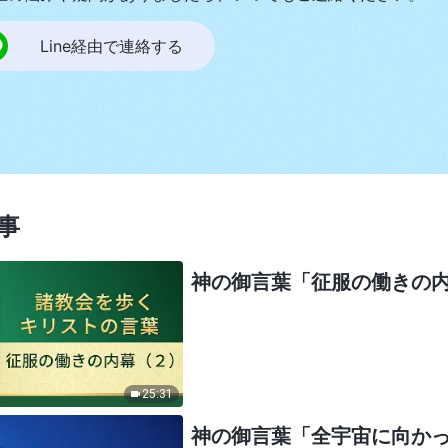
Line経由で連絡する
事
神の御言葉「征服の働きの
25:31
神の御言葉「全宇宙に向か