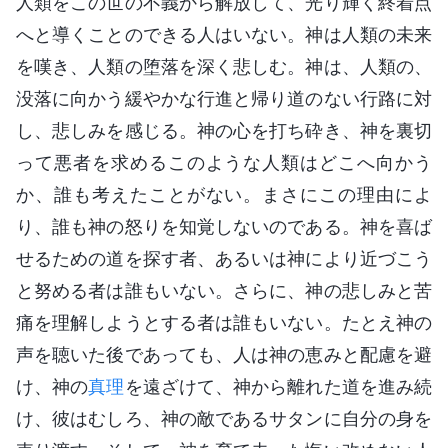
人類をこの世の不義から解放して、光り輝く終着点
へと導くことのできる人はいない。神は人類の未来
を嘆き、人類の堕落を深く悲しむ。神は、人類の、
没落に向かう緩やかな行進と帰り道のない行路に対
し、悲しみを感じる。神の心を打ち砕き、神を裏切
って悪者を求めるこのような人類はどこへ向かう
か、誰も考えたことがない。まさにこの理由によ
り、誰も神の怒りを知覚しないのである。神を喜ば
せるための道を探す者、あるいは神により近づこう
と努める者は誰もいない。さらに、神の悲しみと苦
痛を理解しようとする者は誰もいない。たとえ神の
声を聴いた後であっても、人は神の恵みと配慮を避
け、神の
真理
を遠ざけて、神から離れた道を進み続
け、彼はむしろ、神の敵であるサタンに自分の身を