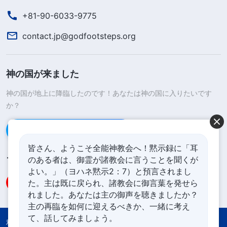
+81-90-6033-9775
contact.jp@godfootsteps.org
神の国が来ました
神の国が地上に降臨したのです！あなたは神の国に入りたいです
か？
Line経由で連絡する
皆さん、ようこそ全能神教会へ！黙示録に「耳
のある者は、御霊が諸教会に言うことを聞くが
フォローする
よい。」（ヨハネ黙示2：7）と預言されまし
た。主は既に戻られ、諸教会に御言葉を発せら
れました。あなたは主の御声を聴きましたか？
主の再臨を如何に迎えるべきか、一緒に考え
て、話してみましょう。
利用規約
プライバシーポリシー
Credits