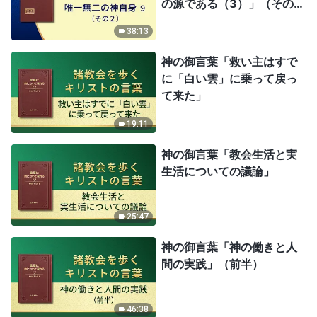
の源である（3）」（その
2）
38:13
神の御言葉「救い主はすで
に「白い雲」に乗って戻っ
て来た」
19:11
神の御言葉「教会生活と実
生活についての議論」
25:47
神の御言葉「神の働きと人
間の実践」（前半）
46:38