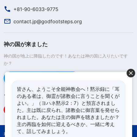
+81-90-6033-9775
contact.jp@godfootsteps.org
神の国が来ました
神の国が地上に降臨したのです！あなたは神の国に入りたいです
か？
Line経由で連絡する
皆さん、ようこそ全能神教会へ！黙示録に「耳
のある者は、御霊が諸教会に言うことを聞くが
フォローする
よい。」（ヨハネ黙示2：7）と預言されまし
た。主は既に戻られ、諸教会に御言葉を発せら
れました。あなたは主の御声を聴きましたか？
主の再臨を如何に迎えるべきか、一緒に考え
て、話してみましょう。
利用規約
プライバシーポリシー
Credits