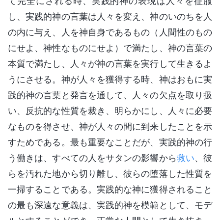
て完全にされる時、実践的神の表現は人々を征服
し、実践的神の言葉は人々を変え、神のいのちを人
の内に与え、人を神自身であるもの（人間性のもの
にせよ、神性なものにせよ）で満たし、神の言葉の
本質で満たし、人々が神の言葉を実行して生きるよ
うにさせる。神が人々を獲得する時、神はおもに実
践的神の言葉と発言を通して、人々の欠点を取り扱
い、反抗的な性質を裁き、明らかにし、人々に必要
なものを得させ、神が人々の間に到来したことを示
すためである。最も重要なことだが、実践的神の行
う働きは、すべての人をサタンの影響から
救い
、彼
らを汚れた地から切り離し、彼らの堕落した性質を
一掃することである。実践的な神に獲得されること
の最も深遠な意義は、実践的神を模範として、モデ