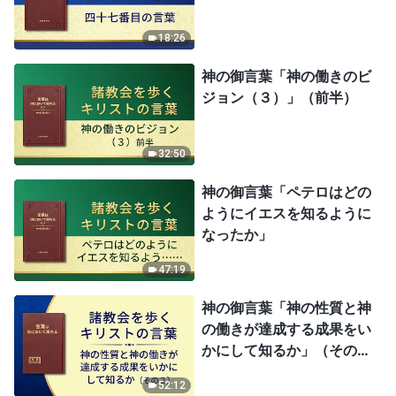
18:26
神の御言葉「神の働きのビ
ジョン（３）」（前半）
32:50
神の御言葉「ペテロはどの
ようにイエスを知るように
なったか」
47:19
神の御言葉「神の性質と神
の働きが達成する成果をい
かにして知るか」（その
２）
52:12