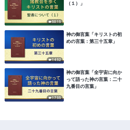
（１）」
50:15
神の御言葉「キリストの初
めの言葉：第三十五章」
14:52
神の御言葉「全宇宙に向か
って語った神の言葉：二十
九番目の言葉」
17:55