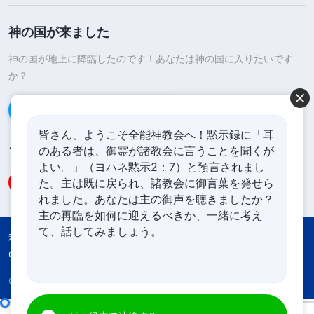
神の国が来ました
神の国が地上に降臨したのです！あなたは神の国に入りたいです
か？
Line経由で連絡する
皆さん、ようこそ全能神教会へ！黙示録に「耳
のある者は、御霊が諸教会に言うことを聞くが
フォローする
よい。」（ヨハネ黙示2：7）と預言されまし
た。主は既に戻られ、諸教会に御言葉を発せら
れました。あなたは主の御声を聴きましたか？
主の再臨を如何に迎えるべきか、一緒に考え
て、話してみましょう。
利用規約
プライバシーポリシー
Credits
Cookies Policy
Copyright © 2026
全能神教会
All rights reserved.