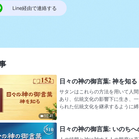
Line経由で連絡する
事
日々の神の御言葉: 神を知る |
サタンはこれらの方法を用いて人間
あり、伝統文化の影響下に生き、一
られた伝統文化を継承するように縛
せて行動します。人間はサタン…
10:41
日々の神の御言葉: いのちへの入