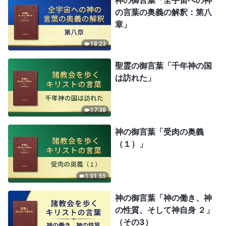
の言葉の奥義の解釈：第八
章」
18:23
聖霊の御言葉「千年神の国
は訪れた」
17:38
神の御言葉「受肉の奥義
（１）」
1:01:55
神の御言葉「神の働き、神
の性質、そして神自身 ２」
（その3）