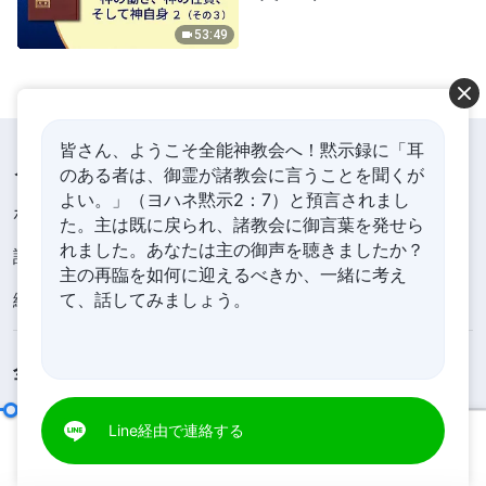
53:49
皆さん、ようこそ全能神教会へ！黙示録に「耳
メニュー
のある者は、御霊が諸教会に言うことを聞くが
よい。」（ヨハネ黙示2：7）と預言されまし
ホーム
書籍
動画
た。主は既に戻られ、諸教会に御言葉を発せら
れました。あなたは主の御声を聴きましたか？
讃美歌
朗読
証し
主の再臨を如何に迎えるべきか、一緒に考え
絵画展
ニュース
私たちについて
て、話してみましょう。
全能神教会アプリをダウンロード
Line経由で連絡する
神の性質と神の働きが達成する成果をいかにして知るか
00:20
40:08