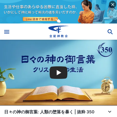
日々の神の御言葉: 人類の堕落を暴く | 抜粋 350