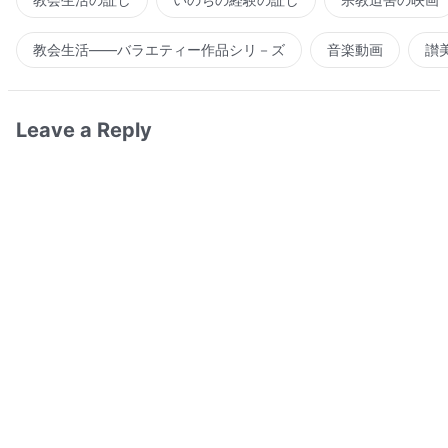
教会生活――バラエティー作品シリ－ズ
音楽動画
讃
Leave a Reply