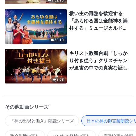
1:52:15
救い主の再臨を歓迎する
「あらゆる国は全能神を崇
拝する」ミュージカルドラ
マ
58:13
キリスト教舞台劇「しっか
り付き従う」クリスチャン
が迫害の中での真実な証し
8:08
その他動画シリーズ
『神の出現と働き』朗読シリーズ
日々の神の御言葉朗読シ
教会生活の証し
いのちの経験の証し
宗教迫害の映画