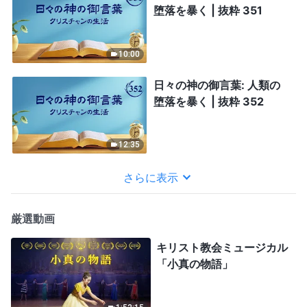
堕落を暴く | 抜粋 351
10:00
日々の神の御言葉: 人類の
堕落を暴く | 抜粋 352
12:35
さらに表示
厳選動画
キリスト教会ミュージカル
「小真の物語」