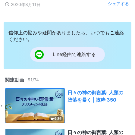
シェアする
2020年8月11日
信仰上の悩みや疑問がありましたら、いつでもご連絡
ください。
Line経由で連絡する
関連動画
51
/
74
日々の神の御言葉: 人類の
堕落を暴く | 抜粋 350
9:36
日々の神の御言葉: 人類の