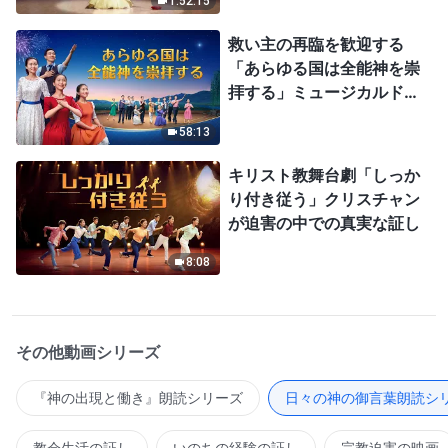
1:52:15
救い主の再臨を歓迎する
「あらゆる国は全能神を崇
拝する」ミュージカルドラ
マ
58:13
キリスト教舞台劇「しっか
り付き従う」クリスチャン
が迫害の中での真実な証し
8:08
その他動画シリーズ
『神の出現と働き』朗読シリーズ
日々の神の御言葉朗読シ
教会生活の証し
いのちの経験の証し
宗教迫害の映画