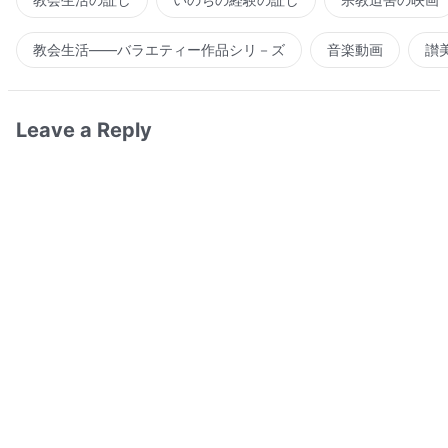
教会生活――バラエティー作品シリ－ズ
音楽動画
讃
Leave a Reply