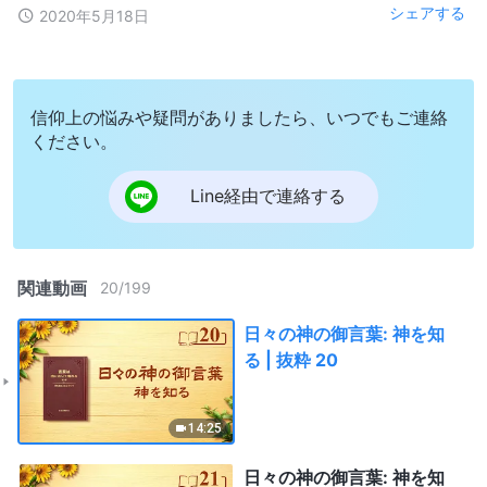
シェアする
2020年5月18日
信仰上の悩みや疑問がありましたら、いつでもご連絡
ください。
Line経由で連絡する
関連動画
20
/
199
日々の神の御言葉: 神を知
る | 抜粋 20
14:25
日々の神の御言葉: 神を知