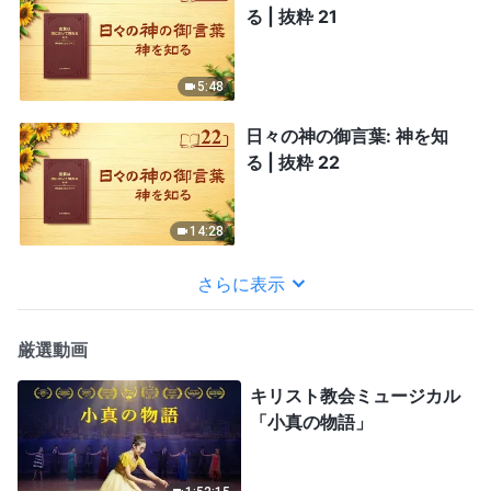
る | 抜粋 21
5:48
日々の神の御言葉: 神を知
る | 抜粋 22
14:28
さらに表示
厳選動画
キリスト教会ミュージカル
「小真の物語」