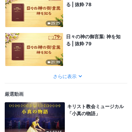
る | 抜粋 78
25:25
日々の神の御言葉: 神を知
る | 抜粋 79
21:38
さらに表示
厳選動画
キリスト教会ミュージカル
「小真の物語」