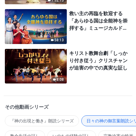
1:52:15
救い主の再臨を歓迎する
「あらゆる国は全能神を崇
拝する」ミュージカルドラ
マ
58:13
キリスト教舞台劇「しっか
り付き従う」クリスチャン
が迫害の中での真実な証し
8:08
その他動画シリーズ
『神の出現と働き』朗読シリーズ
日々の神の御言葉朗読シ
教会生活の証し
いのちの経験の証し
宗教迫害の映画