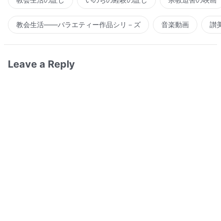
教会生活――バラエティー作品シリ－ズ
音楽動画
讃
Leave a Reply