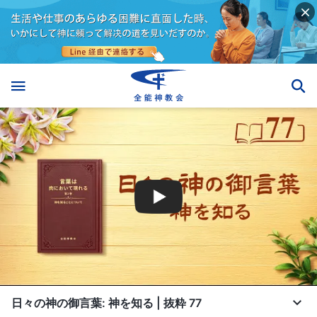
日々の神の御言葉: 神を知る | 抜粋 77