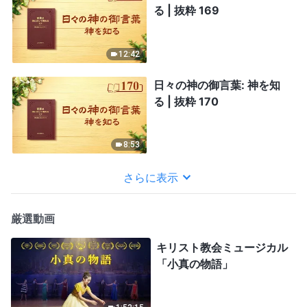
る | 抜粋 169
12:42
日々の神の御言葉: 神を知
る | 抜粋 170
8:53
さらに表示
厳選動画
キリスト教会ミュージカル
「小真の物語」