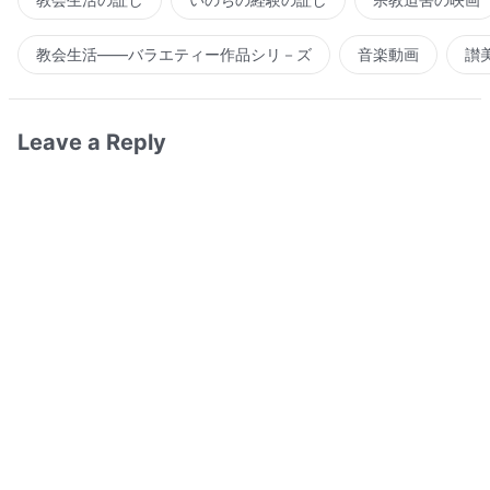
教会生活――バラエティー作品シリ－ズ
音楽動画
讃
Leave a Reply