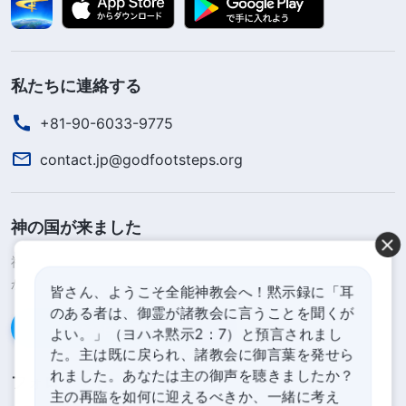
私たちに連絡する
+81-90-6033-9775
contact.jp@godfootsteps.org
神の国が来ました
神の国が地上に降臨したのです！あなたは神の国に入りたいです
か？
皆さん、ようこそ全能神教会へ！黙示録に「耳
のある者は、御霊が諸教会に言うことを聞くが
Line経由で連絡する
よい。」（ヨハネ黙示2：7）と預言されまし
た。主は既に戻られ、諸教会に御言葉を発せら
れました。あなたは主の御声を聴きましたか？
フォローする
主の再臨を如何に迎えるべきか、一緒に考え