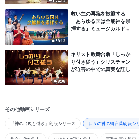
1:52:15
救い主の再臨を歓迎する
「あらゆる国は全能神を崇
拝する」ミュージカルドラ
マ
58:13
キリスト教舞台劇「しっか
り付き従う」クリスチャン
が迫害の中での真実な証し
8:08
その他動画シリーズ
『神の出現と働き』朗読シリーズ
日々の神の御言葉朗読シ
教会生活の証し
いのちの経験の証し
宗教迫害の映画