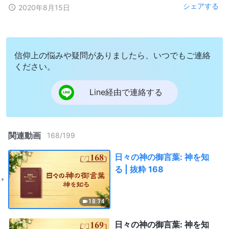
シェアする
2020年8月15日
信仰上の悩みや疑問がありましたら、いつでもご連絡
ください。
Line経由で連絡する
関連動画
168
/
199
日々の神の御言葉: 神を知
る | 抜粋 168
18:34
日々の神の御言葉: 神を知