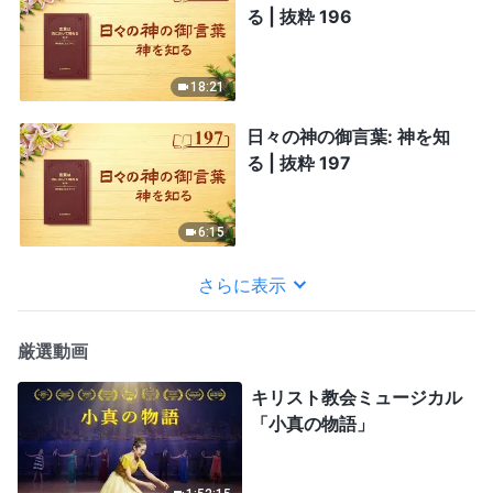
る | 抜粋 196
18:21
日々の神の御言葉: 神を知
る | 抜粋 197
6:15
さらに表示
厳選動画
キリスト教会ミュージカル
「小真の物語」