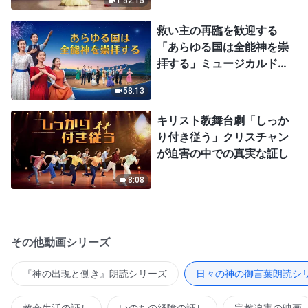
1:52:15
救い主の再臨を歓迎する
「あらゆる国は全能神を崇
拝する」ミュージカルドラ
マ
58:13
キリスト教舞台劇「しっか
り付き従う」クリスチャン
が迫害の中での真実な証し
8:08
その他動画シリーズ
『神の出現と働き』朗読シリーズ
日々の神の御言葉朗読シ
教会生活の証し
いのちの経験の証し
宗教迫害の映画