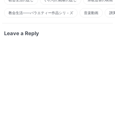
教会生活――バラエティー作品シリ－ズ
音楽動画
讃
Leave a Reply