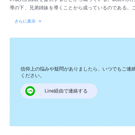
導の下、兄弟姉妹を導くことから成っているのである。
ちの霊的書物である。このような人たちは聖霊によって
『
さらに表示
画の中の偉大な経営の働きとは無関係である。彼らはた
が終わるまでの間、聖霊の流れの中で人々を導くために
ない。彼らが行なう働きは、神のために適切な道を整え
面を続けていくことだけである。そのような人たちは基
しい道を切り開くこともできず、ましてや前の時代から
て、彼らが行なう働きは、被造物が己の役目を果たすこ
信仰上の悩みや疑問がありましたら、いつでもご連
表わせない。これは、彼らの行なう働きが神自身の行な
ください。
が神の代わりに行なえるものではない。他ならぬ神自身
Line経由で連絡する
ての働きは、被造物としての本分を尽くすことから成っ
たときに行なわれる。そのような人たちがもたらす指導
の旨と一致する形で行動するにはどうすればよいかを示
も、霊の働きを表わすこともない。たとえば、ウィット
きは道を先導することだった。その道が新しかろうと古
の上に築かれていた。地方教会の再建であれ設立であれ