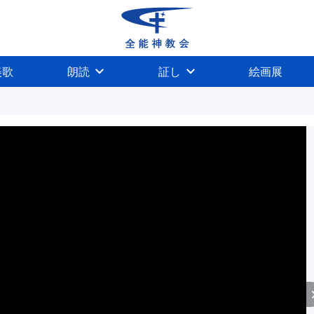
美歌
朗読
証し
絵画展