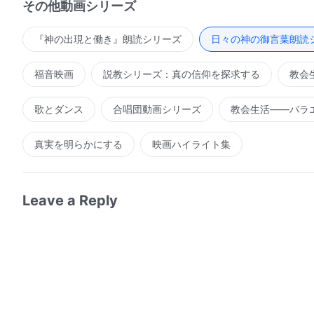
その他動画シリーズ
った働きは、イエスと弟子たちが恵みの時代にやり残し
ものだった。彼らがその働きにおいて行なったのは、頭
『神の出現と働き』朗読シリーズ
日々の神の御言葉朗読
どう酒を飲むことなど、イエスがその初期の働きにおい
福音映画
説教シリーズ：真の信仰を探求する
教会
だった。彼らの働きは聖書を固く守り、聖書の中に道を
進歩を一切遂げなかった。したがって、人は彼らの働き
歌とダンス
合唱団動画シリーズ
教会生活――バラ
で現実的な実践しか見ることができない。しかし彼らの
神が終わりの日に行なおうと計画している新しい働きを
真実を明らかにする
映画ハイライト集
古い道であり、刷新や進歩がなかったからである。彼ら
白させるという実践や、最後まで耐える者が救われると
回し、そしてさらに、女性信者は説教できず、従うこと
Leave a Reply
のような形の指導が遵守され続けていたら、聖霊が新し
と導くことはできなかっただろう。そういうわけで、時
られなければならないのである。そうしなければ、神の
ところ、この流れの外側における聖霊の働きはすべて行
聖霊に用いられる人々の働きは神自身による働きと同じ
しているかもまた異なっている。これは、聖霊の行なお