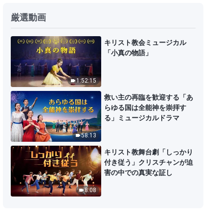
日々の神の御言葉: 神の働きを認識
厳選動画
する | 抜粋 173
4:58
キリスト教会ミュージカル
「小真の物語」
日々の神の御言葉: 神の働きを認識
する | 抜粋 174
1:52:15
12:02
救い主の再臨を歓迎する「あ
らゆる国は全能神を崇拝す
日々の神の御言葉: 神の働きを認識
る」ミュージカルドラマ
する | 抜粋 175
58:13
10:18
キリスト教舞台劇「しっかり
付き従う」クリスチャンが迫
日々の神の御言葉: 神の働きを認識
害の中での真実な証し
する | 抜粋 176
8:08
7:08