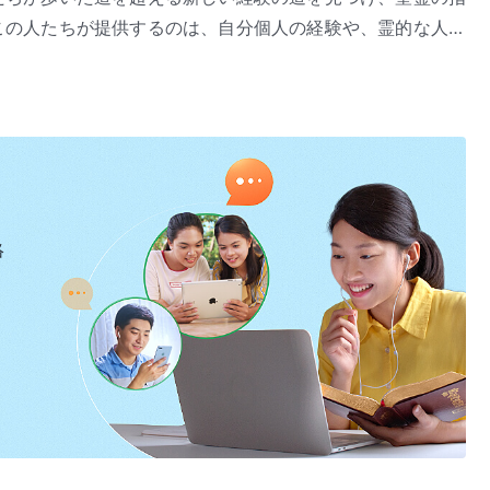
この人たちが提供するのは、自分個人の経験や、霊的な人た
用いられているが、彼らが行なう働きは、六千年にわたる計
神の出現と働き』「
受肉
の奥義（１）」（『言葉』第1巻）より
だ自分たちが果たしている役目が終わるか、自分たちの生涯
、様々な時代に聖霊によって生み出されてきた人たちに過ぎ
るか、あるいは地上における神自身の経営の、ある特定の側
本的に、神の経営のより偉大な働きをすることができず、新
続く神の働きをすべて終わらせることなどできない。よっ
とを表わしているだけで、神自身が己の職分を果たすことは
絡
う働きと違うからである。新しい時代を導入する働きは、人
にしかできないことなのである。人によって行なわれるすべ
ており、その人が聖霊によって動かされたり、啓かれたりし
はひとえに、日常生活における実践の道を人に示すこと、神
すことから成っている。人の働きは神の経営に関わること
ネス・リー（李常受）やウオッチマン・ニー（倪柝聲）の働
かろうと、その働きの前提は、聖書の中に留まるという原則
、彼らの働きは教会を築くことに関係していた。彼らが行な