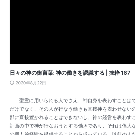
日々の神の御言葉: 神の働きを認識する | 抜粋 167
2020年8月22日
聖霊に用いられる人でさえ、神自身を表わすことは
だけでなく、その人が行なう働きも直接神を表わせない
部に直接置かれることはできないし、神の経営を表わす
計画の中で神が行なおうとする働きであり、それは偉大
の個人的経験を提供することから成っている。以前の人