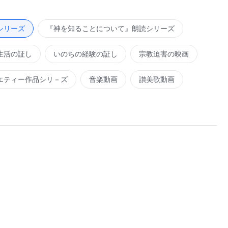
た働き、あるいはそれ以上に展開しなかった働きを引き継ぐ
を覆うこと、バプテスマを受けること、パンをさくこと、ぶ
シリーズ
『神を知ることについて』朗読シリーズ
て自分の後に来る世代の人々に求めたことを復活させること
生活の証し
いのちの経験の証し
宗教迫害の映画
求めることだったと言うことができるだろう。彼らは新しい
の中に、聖書内における新しい道の発見と、以前よりはまし
エティー作品シリ－ズ
音楽動画
讃美歌動画
働きの中に、神の現在の旨を見出すことはできず、ましてや
見つけることなどできない。これは、彼らの歩んだ道が依然
はイエスの磔刑の事実にこだわり、人々に悔い改めて罪を告
か、男は女の頭であるとか、妻は夫に従えなどといった言い
しかできないという伝統的な観念を遵守し続けた。もしもこ
い働きを行ない、人々を教義から解放し、自由と美の領域へ
代を変えるこの段階の働きは、神自身によって行なわれ、語
代わりにそれを行なえる人はいないからである。これまでの
き詰まり、聖霊に用いられる人々は方向を失った。よって、
ではないので、彼らの身分、および彼らが誰に代わって行動
うとする働きが異なるからであり、そのため同じように働き