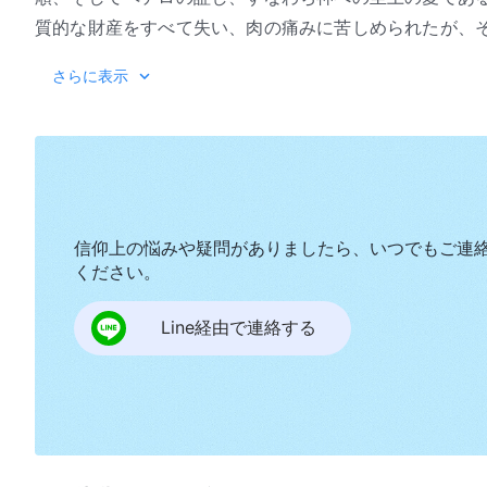
質的な財産をすべて失い、肉の痛みに苦しめられたが、
ある。ペテロは死に至るまで神を愛することができた。
『神の出
さらに表示
た。彼は自分の前途のことを思わず、輝かしい願いや途
あなたはヨブとペテロ
はからいのすべてに従うことだけを求めたのである。証
された後で完全にされた人となるまでには、このような
あなたは神に征服されたと言うかもしれないが、そ
分の本質や地位を知っていたなら、なおも自分の前途や
ず、あなたは最後まで神に従うべきだ。どんな状況でも
うである。神が私を完全にするかどうかにかかわらず、
うに死ぬまで神に従い、ペテロのようにまず神を愛せよ。
良く、それは私のために行われている。それは、私たち
信仰上の悩みや疑問がありましたら、いつでもご連
ことができるようになり、汚れの地で生まれたものの、
あなたはヨブのようになるべきだ。貧しく肉体が痛
ください。
払い、サタンの影響を捨て去ることができるようにする
うになるべきだ。彼は十字架で息絶えるまで神を愛した
Line経由で連絡する
が、神にとっては、人が従う決意をして神の采配のすべ
らない。ヨブのように死ぬまで神に従い、ペテロのように
して、ものごとは成し遂げられる。今日、ほとんどの人
ペテロは将来のことや、自分の輝かしい希望や、途
不服従なものが沢山ある。人の真の霊的背丈はまだあま
に求め全ての定めに従った。どんな状況でも何が起ころ
とが可能である。希望と前途がなければ、人は消極的に
で神に従い、ペテロのようにまず神を愛せよ。Ⅳこれが
人間性を生きようとする強い願望がない。これは容認で
何が起ころうと、自分の信仰を失ってはならない。ヨブ
らないのである。実のところ、完全にされることは征服