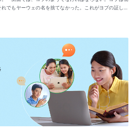
それでもヤーウェの名を捨てなかった。これがヨブの証しで
ペテロは十字架につけられ死に直面してもなお神を愛してい
現と働き』「征服の働きの内幕（２）」（『言葉』第1巻）より
方もない思いを追い求めなかった。ひたすら神を愛し、神の
の証しに達しなければならない
しを立てたと見なされることができるまでには、また、征服
水準に達しなければならない。今日、もし人がほんとうに自
れでも死に至るまで神に従えるか？将来どうなるかに関わら
願いを求めるだろうか。あなたが知っているべきことは、こ
何が起ころうと、自分の信仰を失ってはならない。ヨブのよ
私は神に従わなければならない。神が今していることはみな
の性質が変わり、私たちが自分からサタンの影響を取り除く
絡
自分自身から不純物を取り除き、汚れとサタンの影響を振り
んでも、彼はヤ－ウェの名を捨てなかった。またペテロのよ
ためである。もちろん、これはあなたに要求されることだ
。どんな状況でも何が起ころうと、自分の信仰を失ってはな
てに従うようになるように行う征服にすぎない。このように
まず神を愛せよ。
はすでに征服されているが、その内面にはいまだに反抗的で
方もない野心を思わずに、自分が仕える神への愛をひたむき
りに小さいが、希望と前途があるなら、活力に満たされるこ
うと、自分の信仰を失ってはならない。ヨブのように死ぬま
なり、神から離れることさえ考える。さらに、人には正常な
、証しするに相応しい者が達すべき基準だ。どんな状況でも
きない。だから、わたしは征服についてまだ話さなければな
のように死ぬまで神に従い、ペテロのようにまず神を愛せ
と同時である。征服されるにつれ、完全にされることによる