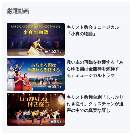
日々の神の御言葉: 神の働きを認識
厳選動画
する | 抜粋 206
11:25
キリスト教会ミュージカル
「小真の物語」
日々の神の御言葉: 神の働きを認識
する | 抜粋 207
1:52:15
11:21
救い主の再臨を歓迎する「あ
らゆる国は全能神を崇拝す
日々の神の御言葉: 神の働きを認識
る」ミュージカルドラマ
する | 抜粋 208
58:13
10:35
キリスト教舞台劇「しっかり
付き従う」クリスチャンが迫
日々の神の御言葉: 神の働きを認識
害の中での真実な証し
する | 抜粋 209
8:08
9:42
日々の神の御言葉: 神の働きを認識