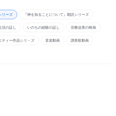
ことに違いが見られるのは、人における変化の度合いによる
『小羊に従って新しい歌を歌おう』より
初の一歩であって、その人がすでに完全に完成されたという
シリーズ
『神を知ることについて』朗読シリーズ
明してもいない。人が征服されると、その性質にはいくつか
生活の証し
いのちの経験の証し
宗教迫害の映画
ものとなった人に見られる変化には遥かに及ばない。今日、
征服である。そして、もし征服されることができないのな
エティー作品シリ－ズ
音楽動画
讃美歌動画
こともない。ただわずかばかりの刑罰と裁きの言葉を受ける
ない。したがって、あなたは取り除かれる者の一人となる。
と同じである。これはあなたにとって悲劇的な筋書きではな
されることであれ、完全にされることであれ、いずれもあな
り、これがあなたが神のものとなり得るかどうかを決定す
だ変化と従順さの度合い、また人の神への愛がどれほど純粋
められているのは、あなたがすっかり完全にされることがで
。つまり、あなたは神の刑罰と裁きについて充分に認識して
ならず、また変化を求め、神を知ろうとしなければならな
人となる。完全にされる過程において征服され、征服される
る。今日、完全にされることや、外側の人間性における変化