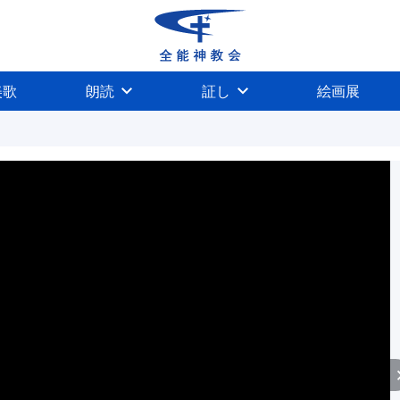
美歌
朗読
証し
絵画展