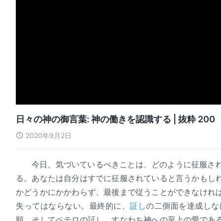
日々の神の御言葉: 神の働きを認識する | 抜粋 200
2020年9月2日
今日、気づいているべきことは、どのように征服さ
る。あなたは自分はすでに征服されていると言うかもし
かどうかにかかわらず、最後まで従うことができなけれ
失ってはならない。最終的に、
証し
の二側面を達成しな
順、そしてペテロの証し、すなわち神への至上の愛であ