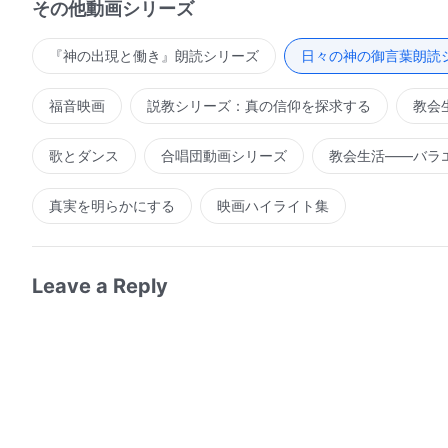
その他動画シリーズ
よ。
最初の成果も得られる。征服されることと完全にされる
ものである。征服されることは、完全にされることの最
『神の出現と働き』朗読シリーズ
日々の神の御言葉朗読
わけではなく、また、完全に神のものにされたことを証
福音映画
説教シリーズ：真の信仰を探求する
教会
の変化が起こる。しかし、そのような変化は完全に神の
完了しているのは人間を完全にする最初の働き、つまり
歌とダンス
合唱団動画シリーズ
教会生活――バラ
ら、完全にされるすべはなく、完全に神のものとされる
だけだが、それはあなたの心を完全に変えることはでき
真実を明らかにする
映画ハイライト集
それは、豪華な食卓をただ目にするだけで、食べないの
いだろうか。だから変化を求めなければならない。征服
たの内に変化があるか、従順であるかどうかに関係があ
Leave a Reply
る。「征服されること」と「完全にされること」は、た
であるかに基づいていることを心に留めなさい。今日求
きることだが、まず初めに、征服されなければならない
いなければならず、従うための信仰を持っていなければ
い。その時初めて、あなたは完全にされることを求める
過程において完全にされるということを理解すべきであ