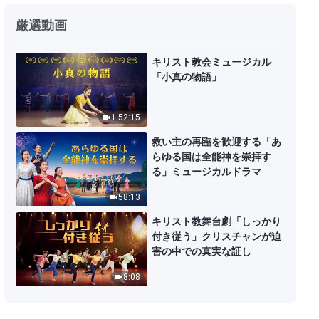
日々の神の御言葉: 受肉 | 抜粋 109
厳選動画
14:25
キリスト教会ミュージカル
「小真の物語」
日々の神の御言葉: 受肉 | 抜粋 110
1:52:15
10:36
救い主の再臨を歓迎する「あ
らゆる国は全能神を崇拝す
日々の神の御言葉: 受肉 | 抜粋 111
る」ミュージカルドラマ
58:13
10:48
キリスト教舞台劇「しっかり
付き従う」クリスチャンが迫
日々の神の御言葉: 受肉 | 抜粋 112
害の中での真実な証し
8:08
8:26