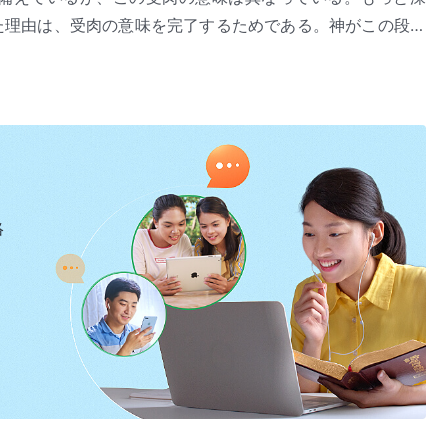
た理由は、受肉の意味を完了するためである。神がこの段階
、肉における神の働きは完了し、もはや肉において行う働き
神の出現と働き』「神が宿る肉の本質」（『言葉』第1巻）より
肉することは二度とないのである。人間を救って完全にする
して来るのは、働きのため以外では普通のことではないので
が肉体になっていること、正常な普通の人間であることを示
ち破り、人間を贖い、人間を征服できることを示すのであ
神の目的は人間を救うことである。サタンは人間を底なしの
べての人間に自分を崇めさせるが、神は人間を自分の支配下
絡
な、神の二度の受肉で達成される。神の肉は本質的に人間性
。だから、神の受肉した肉なしでは人間を救う際にこれらの
は肉における神の働きは成功しない。神の受肉の本質は、神
る。そうでなければ、受肉する本来の意図に反することにな