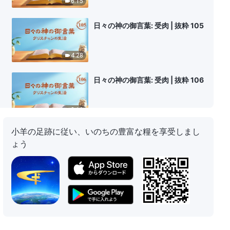
6:15
日々の神の御言葉: 受肉 | 抜粋 105
4:28
日々の神の御言葉: 受肉 | 抜粋 106
8:10
小羊の足跡に従い、いのちの豊富な糧を享受しまし
日々の神の御言葉: 受肉 | 抜粋 107
ょう
9:58
日々の神の御言葉: 受肉 | 抜粋 108
11:15