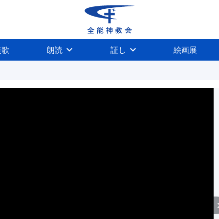
美歌
朗読
証し
絵画展