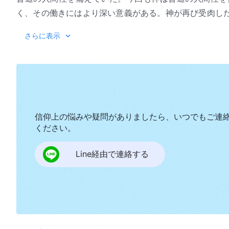
く、その働きにはより深い意義がある。神が再び受肉し
の働きを完全に終えると、受肉の意味のすべて、つまり
『
さらに表示
はない。つまり、これ以後は、神が働きをするために受
ためにだけ、神は受肉の働きをする。つまり、神が受肉
ある。働きのために受肉することで、神はサタンに自分
し、それでも勝利を誇りつつ世界に君臨し、サタンを打
る。サタンの働きの目的は人間を堕落させることだが、
淵に捕らえるが、神はそこから人間を救う。サタンはす
信仰上の悩みや疑問がありましたら、いつでもご連
に置く。神は創造の主であるからである。この働きはみ
ください。
と神性の一体化したもので、普通の人間性を備えている
Line経由で連絡する
成果を達成することはできず、肉の普通の人間性なしで
が普通の人間性をもたなければいけないということであ
る。