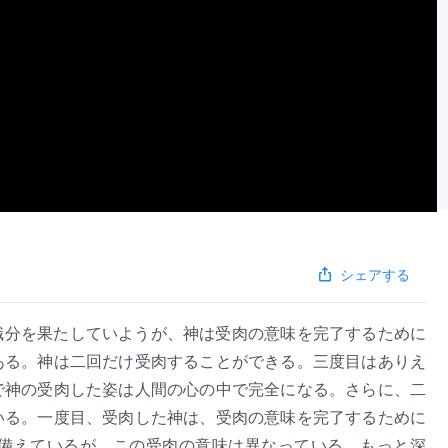
シェアする
職分を果たしていようが、神は受肉の意味を完了するために
ある。神は二回だけ受肉することができる。三度目はありえ
で神の受肉した姿は人間の心の中で完全になる。さらに、二
いる。一度目、受肉した神は、受肉の意味を完了するために
備えているが、この受肉の意味は異なっている。もっと深