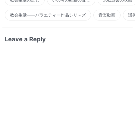
教会生活――バラエティー作品シリ－ズ
音楽動画
讃
Leave a Reply