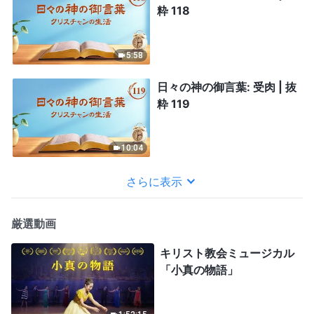
粋 118
5:58
日々の神の御言葉: 受肉 | 抜
粋 119
10:04
さらに表示
厳選動画
キリスト教会ミュージカル
「小真の物語」