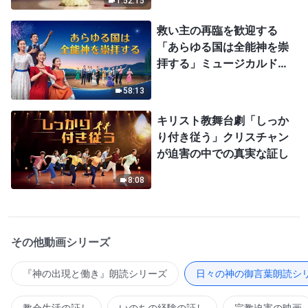
1:52:15
救い主の再臨を歓迎する
「あらゆる国は全能神を崇
拝する」ミュージカルドラ
マ
58:13
キリスト教舞台劇「しっか
り付き従う」クリスチャン
が迫害の中での真実な証し
8:08
その他動画シリーズ
『神の出現と働き』朗読シリーズ
日々の神の御言葉朗読シ
教会生活の証し
いのちの経験の証し
宗教迫害の映画