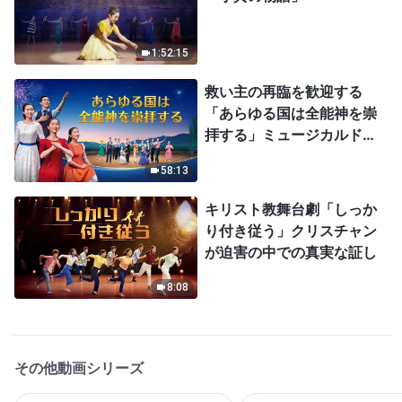
1:52:15
救い主の再臨を歓迎する
「あらゆる国は全能神を崇
拝する」ミュージカルドラ
マ
58:13
キリスト教舞台劇「しっか
り付き従う」クリスチャン
が迫害の中での真実な証し
8:08
その他動画シリーズ