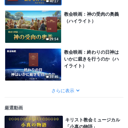
40:27
教会映画：神の受肉の奥義
（ハイライト）
29:54
教会映画：終わりの日神は
いかに裁きを行うのか（ハ
イライト）
33:45
さらに表示
厳選動画
キリスト教会ミュージカル
「小真の物語」