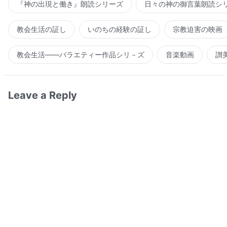
『神の出現と働き』朗読シリーズ
日々の神の御言葉朗読シ
教会生活の証し
いのちの経験の証し
宗教迫害の映画
教会生活――バラエティー作品シリ－ズ
音楽動画
讃
Leave a Reply