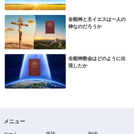
徒が聖書を読むように、『言葉は肉において現れ
る』の中の神の言葉を毎日読む。すべてのキリスト
全能神と主イエスは一人の
教徒は神の言葉を人生の指針として、人生のすべて
神なのだろうか
の格言の中で最高のものとして受け取っている。恵
みの時代に、キリスト教徒はすべて聖書を読み、聖
書の説教に耳を傾けていた。人々の態度に次第に変
全能神教会はどのように出
化が生じて、彼らが犯す罪はだんだん減ってきた。
現したか
同様に、全能神の言葉を読むことと神の言葉を交わ
ることによって全能神教会の信徒も次第に真理を理
解するようになり、罪の束縛から解き放たれ、もは
や罪を犯さず、神に抵抗せず、神と融和できるよう
になる。神の言葉を読むことによってのみ、人は清
められ、変化させられ、本当の人の姿で生き抜くこ
メニュー
とができることは事実で証明されている。これらの
ホーム
書籍
動画