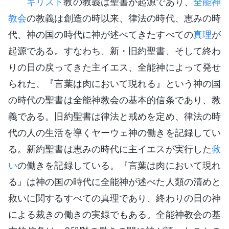
キリスト
教の教義は聖書が起源であり、
全能神
教会
の教義は創造の時以来、律法の時代、恵みの時
代、神の国の時代に神が述べてきたすべての
真理
が
起源である。すなわち、新・旧約聖書、そして終わ
りの日の戻ってきた主イエス、全能神によって発せ
られた、『言葉は肉において現れる』という神の国
の時代の聖書は全能神教会の基本的信条であり、教
義である。旧約聖書は律法と戒めを定め、律法の時
代の人の生活を導くヤーウェ神の働きを記録してい
る。新約聖書は恵みの時代に主イエスが実行した
救
い
の働きを記録している。『言葉は肉において現れ
る』は神の国の時代に全能神が述べた人類の清めと
救いに関するすべての真理であり、終わりの日の神
による裁きの働きの実録でもある。全能神教会の基