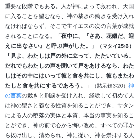
重要な段階でもある。人が神によって救われ、天国
に入ることを望むなら、神の裁きの働きを受け入れ
なければならず、そこで主イエスの次の言葉が成就
されることになる。「
夜中に、『さあ、花婿だ、迎
えに出なさい』と呼ぶ声がした。」
（マタイ25:6）
「見よ、わたしは戸の外に立って、たたいている。
だれでもわたしの声を聞いて戸をあけるなら、わた
しはその中にはいって彼と食を共にし、彼もまたわ
たしと食を共にするであろう。
」
神
（黙示録3:20）
の言葉
の裁きと刑罰を受け入れ、経験して初めて人
は神の聖さと義なる性質を知ることができ、サタン
による人の堕落の実体と本質、本当の事実を知るこ
とができ、神の前で心から悔い改め、すべての罪か
ら抜け出し、清められ、神に従い、神を崇拝する人