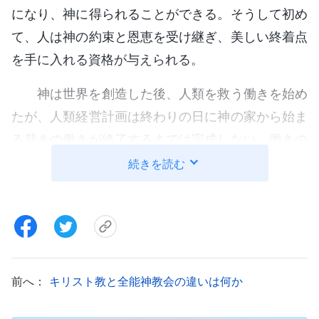
になり、神に得られることができる。そうして初め
て、人は神の約束と恩恵を受け継ぎ、美しい終着点
を手に入れる資格が与えられる。
神は世界を創造した後、人類を救う働きを始め
たが、人類経営計画は終わりの日に神の家から始ま
る裁きの働きが終了するまでは完成しない。働きの
3段階で神が述べた言葉とすべての真理から、私た
続きを読む
ちはそれが律法の時代に最初人を使って行われた神
の働きなのか、それとも恵みの時代と神の国の時代
に、神が二度肉となった時の働きなのか、すべては
一つの霊による真理の語りかけと表現なのである。
実質上、語り、働くのは一人の神である。したがっ
前へ：
キリスト教と全能神教会の違いは何か
て、全能神教会の教義は聖書と『言葉は肉において