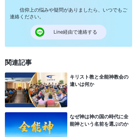
現れる』 が起源である。
信仰上の悩みや疑問がありましたら、いつでもご
(2) 『言葉は肉において現れる』について
連絡ください。
『言葉は肉において現れる』は全能神、終わり
Line経由で連絡する
の日のキリストの直接的語りかけであり、終わりの
日の裁きの働きの時に人を清め、救うために述べた
真理のすべてである。これらの真理は聖霊の直接的
関連記事
表現、神のいのちと本質の現れであり、神の性質を
キリスト教と全能神教会の
表現し、神が何を持っているか、神が何であるかを
違いは何か
表現するものである。人が神を知り、清められ、救
われるための唯一の道である。全能神が述べる言葉
は人の行動や行為の最大の原則であり、人の人生に
なぜ神は神の国の時代に全
とってこれ以上の格言はない。
能神という名前を選ぶのか
全能神教会の信徒は、キリスト教のキリスト教