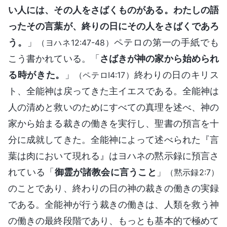
い人には、その人をさばくものがある。わたしの語
ったその言葉が、終りの日にその人をさばくであろ
う。
」
ペテロの第一の手紙でも
（ヨハネ12:47-48）
こう書かれている。「
さばきが神の家から始められ
る時がきた。
」
終わりの日のキリス
（ペテロI4:17）
ト、全能神は戻ってきた主イエスである。全能神は
人の清めと救いのためにすべての真理を述べ、神の
家から始まる裁きの働きを実行し、聖書の預言を十
分に成就してきた。全能神によって述べられた『言
葉は肉において現れる』はヨハネの黙示録に預言さ
れている「
御霊が諸教会に言うこと
」
（黙示録2:7）
のことであり、終わりの日の神の裁きの働きの実録
である。全能神が行う裁きの働きは、人類を救う神
の働きの最終段階であり、もっとも基本的で極めて