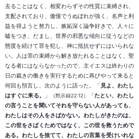
去ることはなく、相変わらずその性質に束縛され、
支配されており、傲慢でうぬぼれが強く、名声と利
益を得ようと努力し、嫉妬深く論争好きで、人々に
嘘をつき、だまし、世界の邪悪な傾向に従うなどの
態度を続けて罪を犯し、神に抵抗せずにはいられな
い。人は罪の束縛から解き放たれることはなく、聖
なる者にはならなかったので、主イエスは終わりの
日の裁きの働きを実行するために再びやって来ると
何回も預言し、次のように語った。「
見よ、わたし
はすぐに来る。
」
「
たとい、わたし
（黙示録22:12）
の言うことを聞いてそれを守らない人があっても、
わたしはその人をさばかない。わたしがきたのは、
この世をさばくためではなく、この世を救うためで
ある。わたしを捨てて、わたしの言葉を受けいれな