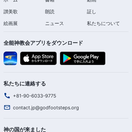
事実は誰も否定できない。聖書に記録されている神
讃美歌
朗読
証し
の言葉は律法の時代と恵みの時代に神が働く時に述
絵画展
ニュース
私たちについて
べられ、一方『言葉は肉において現れる』は終わり
の日の働きの時の神が述べた言葉である。どちらも
全能神教会アプリをダウンロード
起源は聖霊からである。全能神の言葉と働きは完全
に聖書の預言を実現し、全能神は戻ってきた主イエ
スであるのは主イエスの次の言葉の通りである。
「
わたしには、あなたがたに言うべきことがまだ多
くあるが、あなたがたは今はそれに堪えられない。
私たちに連絡する
けれども真理の御霊が来る時には、あなたがたをあ
+81-90-6033-9775
らゆる真理に導いてくれるであろう。それは自分か
contact.jp@godfootsteps.org
ら語るのではなく、その聞くところを語り、きたる
べき事をあなたがたに知らせるであろう。
」
（ヨハ
ヨハネの黙示録にも次のように預言さ
ネ16:12-13）
神の国が来ました