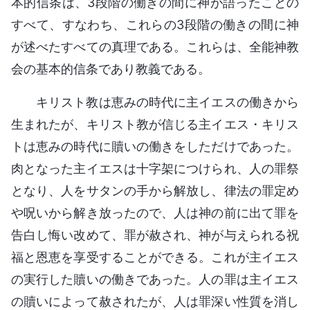
本的信条は、3段階の働きの間に神が語ったことの
すべて、すなわち、これらの3段階の働きの間に神
が述べたすべての真理である。これらは、全能神教
会の基本的信条であり教義である。
キリスト教は恵みの時代に主イエスの働きから
生まれたが、キリスト教が信じる主イエス・キリス
トは恵みの時代に贖いの働きをしただけであった。
肉となった主イエスは十字架につけられ、人の罪祭
となり、人をサタンの手から解放し、律法の罪定め
や呪いから解き放ったので、人は神の前に出て罪を
告白し悔い改めて、罪が赦され、神が与えられる祝
福と恩恵を享受することができる。これが主イエス
の実行した贖いの働きであった。人の罪は主イエス
の贖いによって赦されたが、人は罪深い性質を消し