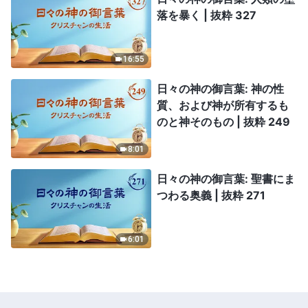
落を暴く | 抜粋 327
16:55
日々の神の御言葉: 神の性
質、および神が所有するも
のと神そのもの | 抜粋 249
8:01
日々の神の御言葉: 聖書にま
つわる奥義 | 抜粋 271
6:01