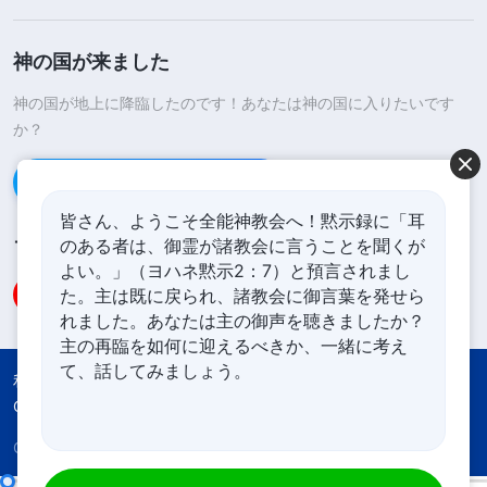
神の国が来ました
神の国が地上に降臨したのです！あなたは神の国に入りたいです
か？
Line経由で連絡する
皆さん、ようこそ全能神教会へ！黙示録に「耳
のある者は、御霊が諸教会に言うことを聞くが
フォローする
よい。」（ヨハネ黙示2：7）と預言されまし
た。主は既に戻られ、諸教会に御言葉を発せら
れました。あなたは主の御声を聴きましたか？
主の再臨を如何に迎えるべきか、一緒に考え
て、話してみましょう。
利用規約
プライバシーポリシー
Credits
Cookies Policy
Copyright © 2026
全能神教会
All rights reserved.