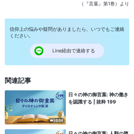
（『言葉』第1巻）より
信仰上の悩みや疑問がありましたら、いつでもご連絡
ください。
Line経由で連絡する
関連記事
日々の神の御言葉: 神の働き
を認識する | 抜粋 199
10:04
日々の神の御言葉: 人類の堕