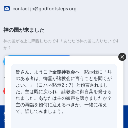
contact.jp@godfootsteps.org
神の国が来ました
神の国が地上に降臨したのです！あなたは神の国に入りたいです
か？
Line経由で連絡する
皆さん、ようこそ全能神教会へ！黙示録に「耳
のある者は、御霊が諸教会に言うことを聞くが
フォローする
よい。」（ヨハネ黙示2：7）と預言されまし
た。主は既に戻られ、諸教会に御言葉を発せら
れました。あなたは主の御声を聴きましたか？
主の再臨を如何に迎えるべきか、一緒に考え
て、話してみましょう。
利用規約
プライバシーポリシー
Credits
Cookies Policy