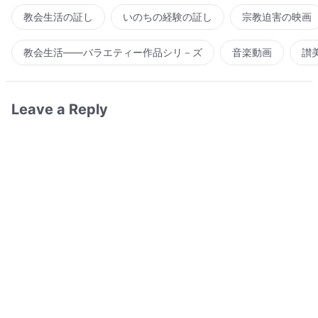
教会生活の証し
いのちの経験の証し
宗教迫害の映画
教会生活――バラエティー作品シリ－ズ
音楽動画
讃
Leave a Reply