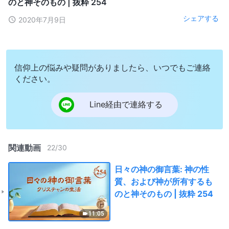
のと神そのもの | 抜粋 254
シェアする
2020年7月9日
信仰上の悩みや疑問がありましたら、いつでもご連絡
ください。
Line経由で連絡する
関連動画
22
/
30
日々の神の御言葉: 神の性
質、および神が所有するも
のと神そのもの | 抜粋 254
11:05