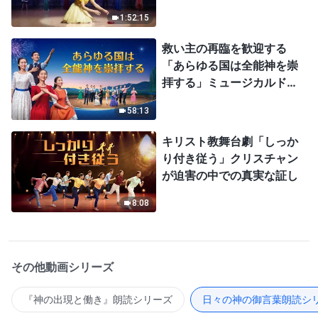
1:52:15
救い主の再臨を歓迎する
「あらゆる国は全能神を崇
拝する」ミュージカルドラ
マ
58:13
キリスト教舞台劇「しっか
り付き従う」クリスチャン
が迫害の中での真実な証し
8:08
その他動画シリーズ
『神の出現と働き』朗読シリーズ
日々の神の御言葉朗読シ