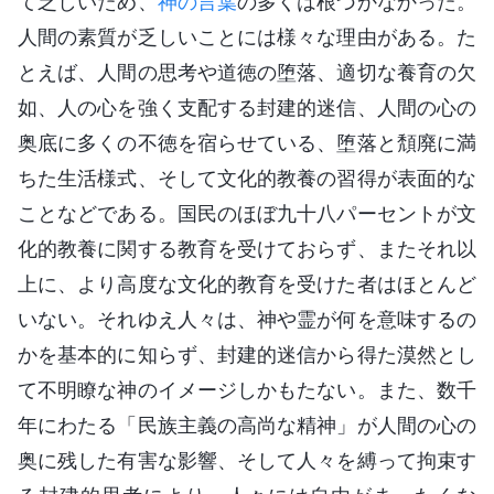
て乏しいため、
神の言葉
の多くは根づかなかった。
人間の素質が乏しいことには様々な理由がある。た
とえば、人間の思考や道徳の堕落、適切な養育の欠
如、人の心を強く支配する封建的迷信、人間の心の
奥底に多くの不徳を宿らせている、堕落と頽廃に満
ちた生活様式、そして文化的教養の習得が表面的な
ことなどである。国民のほぼ九十八パーセントが文
化的教養に関する教育を受けておらず、またそれ以
上に、より高度な文化的教育を受けた者はほとんど
いない。それゆえ人々は、神や霊が何を意味するの
かを基本的に知らず、封建的迷信から得た漠然とし
て不明瞭な神のイメージしかもたない。また、数千
年にわたる「民族主義の高尚な精神」が人間の心の
奥に残した有害な影響、そして人々を縛って拘束す