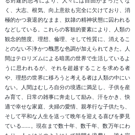
る封建的思考により、人々には自由がまったくな
く、大志、根気、向上意欲も完全に欠けており、消
極的かつ衰退的なまま、奴隷の精神状態に囚われる
などしている。これらの客観的要素により、人類の
観念的態度、理想、倫理、そして性質に、消えるこ
とのない不浄かつ醜悪な色調が加えられてきた。人
間はテロリズムによる暗黒の世界で生活しているよ
うに思われるが、それを超越することを求める者
や、理想の世界に移ろうと考える者は人類の中にい
ない。人間はむしろ自分の境遇に満足し、子供を産
み育て、日常の雑事に奔走して励み、汗をかき、快
適で幸せな家庭、夫婦の愛情、親孝行な子供たち、
そして平和な人生を送って晩年を迎える喜びを夢見
ている……。現在まで数十年、数千年、数万年にわ