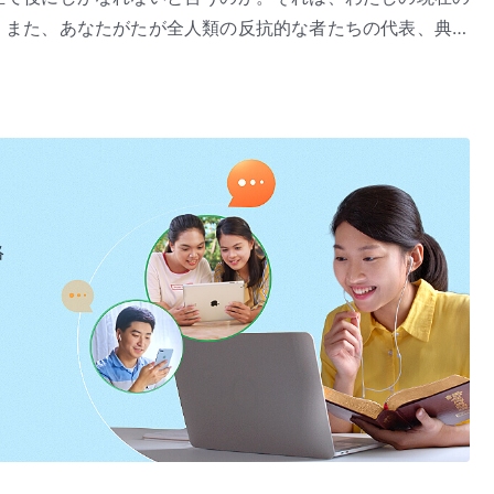
、また、あなたがたが全人類の反抗的な者たちの代表、典型
するこれらの言葉を外国に伝え、そこの人を征服するために
現と働き』「征服の働きの内幕（１）」（『言葉』第1巻）より
いであろう。それではあなたは引き立て役になるのではない
醜い姿と顔はみな、あなたがたを征服するために用いられる
用いて、あらゆる国と教派の人々を征服する。なぜならあな
は意図的にあなたがたを最初から捨てようとして始めたので
って、あなたがたが
救い
ようのない者であることを証明する
ではないのか。かつてわたしは、わたしの知恵はサタンの計
絡
。それは、わたしが今言っていること、行っていることの背
ができず、完全にされるのではなく、むしろ罰されるのな
じて充分に苦しんだかもしれない。しかし今なお、あなたは
ることについて無知である。罰せられ裁かれたにもかかわら
獲得していない。あなたの働きを試す時が来ると、あなたは
。この火はあなたの全存在を灰にする。いのちを持たない者
だに古い堕落した性質から抜け出せない者として、引き立て
あなたが取り除かれないことなどありえようか。一文の価値