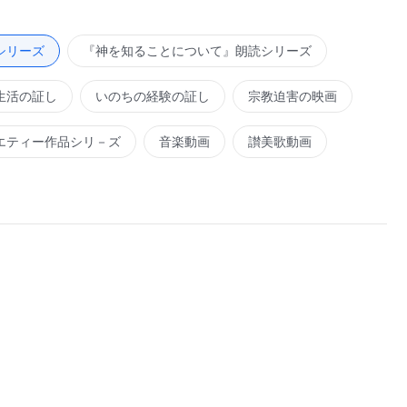
の役に立つのか。その時が来ると、あなたがたの日々はノア
役にもたたない。救いの働きがすでに終わっているのに、ど
シリーズ
『神を知ることについて』朗読シリーズ
というのか。一度すべての救いの働きが完了すれば、それで
生活の証し
いのちの経験の証し
宗教迫害の映画
が開始される。あなたは抵抗し、逆らい、自分で悪だと分か
のか。わたしは、あなたのためにこのことを今日、一字一句
エティー作品シリ－ズ
音楽動画
讃美歌動画
があなたに臨む時にやっと後悔し、信じ始めたところで、そ
たに悔い改める機会を与えているが、あなたはそのつもりは
。わたしは今日、あなたの過去の背きを憶えてはいない。わ
から目をそらし、あなたの積極的な面だけに目を留める。な
救うためであり、わたしはあなたに対して何の悪意もないか
善悪を区別することができず、優しさの価値を認識できな
ではないのか。