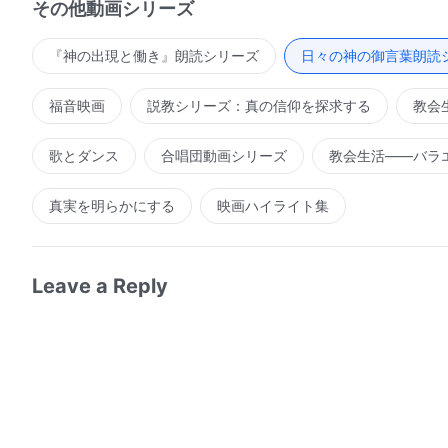
その他動画シリーズ
もなく、いのちを持たない者のために、征服の働きが何
やソドムよりも困難になる。その時あなたの祈りは何の
『神の出現と働き』朗読シリーズ
日々の神の御言葉朗読
うして後で戻ってきて最初から悔い改めることができる
福音映画
説教シリーズ：真の信仰を探求する
教会
終わりである。その時には、邪悪な者たちを罰する働き
っていることをする。あなたは厳しい罰の対象ではない
歌とダンス
合唱団動画シリーズ
教会生活――バラ
説明している。あなたが耳を傾けないのなら、後に患難
れはもう遅過ぎるのではないのか。わたしは今日、あな
真実を明らかにする
映画ハイライト集
ない。あとどれほど待つつもりなのか。刑罰の日までか
たしはあなたを幾度も幾度も赦し、あなたの消極的な面
ぜなら、わたしの現在の言葉と働きはすべて、あなたを
Leave a Reply
らである。それでもあなたは入ることを拒む。あなたは
い。このような人は懲罰と義なる報復をただ待っているの