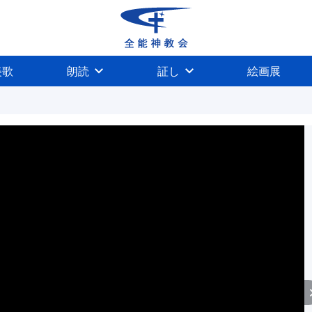
美歌
朗読
証し
絵画展