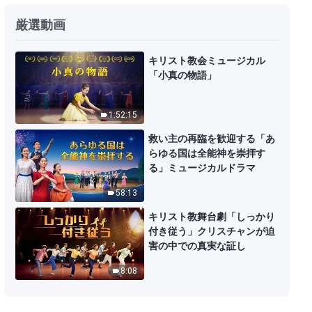
日々の神の御言葉: 神の働きを認識
厳選動画
する | 抜粋 204
11:52
キリスト教会ミュージカル
「小真の物語」
日々の神の御言葉: 神の働きを認識
する | 抜粋 205
1:52:15
8:53
救い主の再臨を歓迎する「あ
らゆる国は全能神を崇拝す
日々の神の御言葉: 神の働きを認識
る」ミュージカルドラマ
する | 抜粋 206
58:13
11:25
キリスト教舞台劇「しっかり
付き従う」クリスチャンが迫
日々の神の御言葉: 神の働きを認識
害の中での真実な証し
する | 抜粋 207
8:08
11:21
日々の神の御言葉: 神の働きを認識