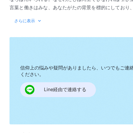
言葉と働きはみな、あなたがたの背景を標的にしており
となったからである。後にわたしは、あなたがたを征服
『神の出
さらに表示
用いる。しかしその時、あなたはそれらを獲得していな
か。全人類の堕落した性質、人間の反抗的行為、人間の
言葉の中に記録されている。わたしは、これらの言葉を
たがたは原型であり先例だからである。しかし、わたし
はない。もしあなたがたの追求がうまく行かず、したが
ならば、あなたがたはただの道具、引き立て役になるの
信仰上の悩みや疑問がありましたら、いつでもご連
略に基づいて実行されると言った。なぜそう言ったのか
ください。
後にある真実ではないのか。もしあなたが向上すること
Line経由で連絡する
ら、引き立て役になるのではないのか。あなたは時に応
何も解かっていない。あなたはいのちに関連するあらゆ
ず、まったく変わらず、あなたの奥底ではまだいのちを
火のように激しい試練と、さらに大きな患難を体験する
として、内に一かけらの純金も持たない者として、いま
役としてでさえ良い仕事ができない者として、どうして