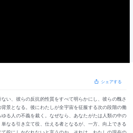
シェアする
行ない、彼らの反抗的性質をすべて明らかにし、彼らの醜さ
の背景となる。後にわたしが全宇宙を征服する次の段階の働
らゆる人の不義を裁く。なぜなら、あなたがたは人類の中の
、単なる引き立て役、仕える者となるが、一方、向上できる
立て役にしかなれないと言うのか。それは、わたしの現在の