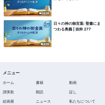
10:39
日々の神の御言葉: 聖書にま
つわる奥義 | 抜粋 277
3:32
メニュー
ホーム
書籍
動画
讃美歌
朗読
証し
絵画展
ニュース
私たちについて