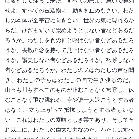
は勝利して帰って来た。すべての民よ、急いで整列
せよ。すべての被造物よ、動きを止めなさい、わた
しの本体が全宇宙に向き合い、世界の東に現れるか
らだ。ひざまずいて崇めようとしない者などあるだ
ろうか。わたしを真の神と呼ばない者などあるだろ
うか。畏敬の念を持って見上げない者などあるだろ
うか。讃美しない者などあるだろうか。歓呼しない
者などあるだろうか。わたしの民はわたしの声を聞
き、わたしの子らはわたしの国で生き残るのだ。
山々も川もすべてのものが止むことなく歓呼し、休
むことなく飛び跳ねる。今や誰一人退こうとする者
はなく、立ち上がって抵抗しようとする者もいな
い。これはわたしの素晴らしき業であり、そしてそ
れ以上に、わたしの偉大な力なのだ。わたしはすべ