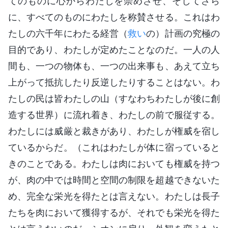
てのものに心からわたしを崇めさせ、そしてさら
に、すべてのものにわたしを称賛させる。これはわ
たしの六千年にわたる経営（
救い
の）計画の究極の
目的であり、わたしが定めたことなのだ。一人の人
間も、一つの物体も、一つの出来事も、あえて立ち
上がって抵抗したり反逆したりすることはない。わ
たしの民は皆わたしの山（すなわちわたしが後に創
造する世界）に流れ着き、わたしの前で服従する。
わたしには威厳と裁きがあり、わたしが権威を宿し
ているからだ。（これはわたしが体に宿っていると
きのことである。わたしは肉においても権威を持つ
が、肉の中では時間と空間の制限を超越できないた
め、完全な栄光を得たとは言えない。わたしは長子
たちを肉において獲得するが、それでも栄光を得た