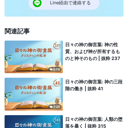
Line経由で連絡する
関連記事
日々の神の御言葉: 神の性
質、および神が所有するも
のと神そのもの | 抜粋 237
5:16
日々の神の御言葉: 神の三段
階の働き | 抜粋 41
7:25
日々の神の御言葉: 人類の堕
落を暴く | 抜粋 315