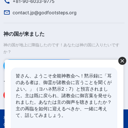
+81-90-6033-9775
contact.jp@godfootsteps.org
神の国が来ました
神の国が地上に降臨したのです！あなたは神の国に入りたいです
か？
Line経由で連絡する
皆さん、ようこそ全能神教会へ！黙示録に「耳
のある者は、御霊が諸教会に言うことを聞くが
フォローする
よい。」（ヨハネ黙示2：7）と預言されまし
た。主は既に戻られ、諸教会に御言葉を発せら
れました。あなたは主の御声を聴きましたか？
主の再臨を如何に迎えるべきか、一緒に考え
て、話してみましょう。
利用規約
プライバシーポリシー
Credits
Cookies Policy