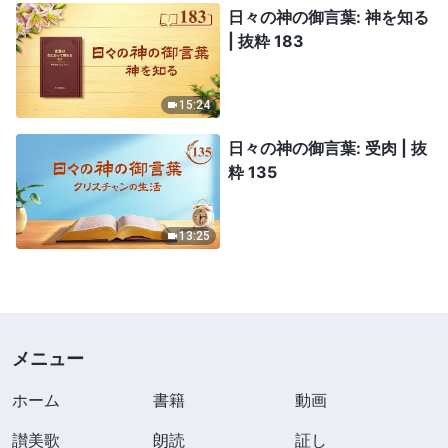
日々の神の御言葉: 神を知る
| 抜粋 183
15:24
日々の神の御言葉: 受肉 | 抜
粋 135
13:25
メニュー
ホーム
書籍
動画
讃美歌
朗読
証し