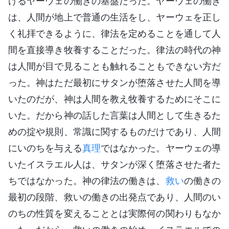
けるヤーウェの働きの基盤だった。ヤーウェの働き
は、人間が地上で普通の生活をし、ヤーウェを正し
く礼拝できるように、律法を定めることを通して人
間を直接導き牧養することだった。律法の時代の神
は人間が目で見ることも触れることもできない方だ
った。神はただ最初にサタンが堕落させた人間を導
いたのだが、神は人間を教え牧養するためにそこに
いた。だから神の話した言葉は人間として生きるた
めの掟や規則、常識に関するものだけであり、人間
にいのちを与える
真理
ではなかった。ヤーウェの導
いたイスラエル人は、サタンが深く堕落させた者た
ちではなかった。神の律法の働きは、
救い
の働きの
最初の段階、救いの働きの出発点であり、人間のい
のちの性質を変えることとは実際何の関わりもなか