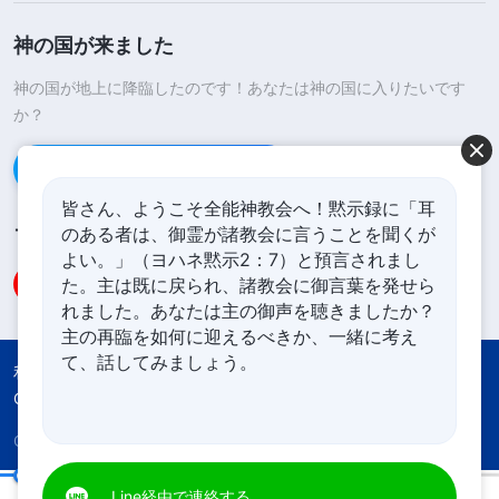
神の国が来ました
神の国が地上に降臨したのです！あなたは神の国に入りたいです
か？
Line経由で連絡する
皆さん、ようこそ全能神教会へ！黙示録に「耳
のある者は、御霊が諸教会に言うことを聞くが
フォローする
よい。」（ヨハネ黙示2：7）と預言されまし
た。主は既に戻られ、諸教会に御言葉を発せら
れました。あなたは主の御声を聴きましたか？
主の再臨を如何に迎えるべきか、一緒に考え
て、話してみましょう。
利用規約
プライバシーポリシー
Credits
Cookies Policy
Copyright © 2026
全能神教会
All rights reserved.
Line経由で連絡する
日々の神の御言葉: 神の働きを認識する | 抜粋 160