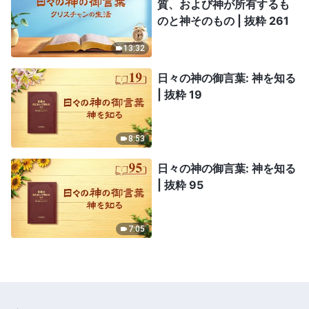
質、および神が所有するも
のと神そのもの | 抜粋 261
13:32
日々の神の御言葉: 神を知る
| 抜粋 19
8:53
日々の神の御言葉: 神を知る
| 抜粋 95
7:05