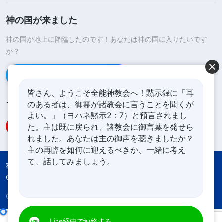
神の国が来ました
神の国が地上に降臨したのです！あなたは神の国に入りたいです
か？
Line経由で連絡する
皆さん、ようこそ全能神教会へ！黙示録に「耳
のある者は、御霊が諸教会に言うことを聞くが
フォローする
よい。」（ヨハネ黙示2：7）と預言されまし
た。主は既に戻られ、諸教会に御言葉を発せら
れました。あなたは主の御声を聴きましたか？
主の再臨を如何に迎えるべきか、一緒に考え
て、話してみましょう。
利用規約
プライバシーポリシー
Credits
Cookies Policy
Copyright © 2026
全能神教会
All rights reserved.
Line経由で連絡する
日々の神の御言葉: 神の働きを認識する | 抜粋 174