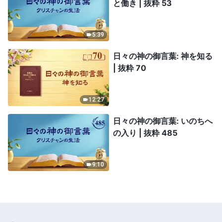
と働き | 抜粋 53
5:39
日々の神の御言葉: 神を知る
| 抜粋 70
12:27
日々の神の御言葉: いのちへ
の入り | 抜粋 485
9:10