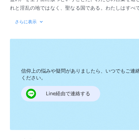
れと淫乱の地ではなく、聖なる国である。わたしはすべ
や地上の息を含まず、もはや土のにおいに汚れていない
神の国が正式に地上に着くと、すべての中で、何が
さらに表示
手探りし、わたしの業を観察したが、誰一人ほんとうに
う。わたしは宇宙世界のいたるところを歩き回る。すべ
さを真に見ていない。ようやく今日、わたしが自分で人
がすばらしいものだと知らないだろう。わたしの手はす
いてわずかの認識を得、彼らの考えにあった「わたし」
肉とわたしが実際に人間の間にいることとは、わたしの
たのだ。人間は観念と好奇心に満ちている。誰が神を見
は、多くの人がわたしを善であるとしてたたえ、美しい
う。しかし、人間の心に確かな位置を占めるのは、ただ
なぜわたしは、あなたがたがわたしを知るように要求す
明に告げなければ、誰が気づくだろう。わたしがほんと
信仰上の悩みや疑問がありましたら、いつでもご連
いのだろうか。わたしは、人間にわたしをたたえるよう
『神の出現と働
に疑いの影もなく。人間の心にある「わたし」と実際の
ください。
しを愛するようにさせ、そうしてわたしをたたえるよう
つの違いを述べることができない。わたしが
受肉
しなけ
言葉ではない。そのようなたたえだけが、わたしの玉座
Line経由で連絡する
ようになったとしても、そうした認識は観念的なものに
られたから、人間は観念的思考に囚われてしまったから
人間の流れの中を歩き、毎日、すべての人の中で働く。
人間の考えを引き裂くために受肉したのだ。その結果、
り、わたしの語る方法、わたしの心を理解する。
たしに仕えることをしなくなる。そうして、人間の観念
とき、わたしはまず、この段階の働きをはじめ、それを
れば、まことにあなたがたの中の赤い大きな竜の毒素は