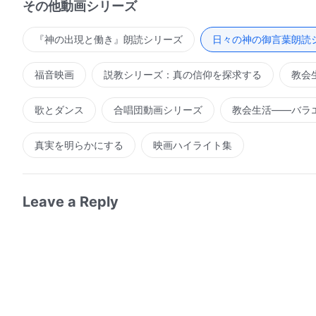
その他動画シリーズ
きのこの段階は、主にあなたがたに集中する。そして、
の人は、わたしの語る言葉のかけらも理解できない。そ
『神の出現と働き』朗読シリーズ
日々の神の御言葉朗読
いる。これは、わたしの話す方法の転換点の一つだ。も
なら、誰が救われて、ハデスに投げ落とされずに済むだ
福音映画
説教シリーズ：真の信仰を探求する
教会
ときこそ、人間はわたしの言葉を理解できる。今日、あ
言う甲斐もない──あなたがたのわたしについての認識は
歌とダンス
合唱団動画シリーズ
教会生活――バラ
真実を明らかにする
映画ハイライト集
Leave a Reply