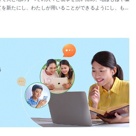
てを新たにし、わたしが用いることができるようにし、もは
ようにする。地上では、人間はわたしの言葉の目的と根源を
沈黙しないだろう。すべての人の中で、誰が恐れないだろ
わたしの言葉の根源を知らず、誰一人わたしの業のすばらし
ては、わたしが自分で定めた。このとき、誰が、わたしの業
間たちの間に来て言葉を発してはじめて、人間はわたしにつ
べてを支え、同時に、すべての上にある。今日、わたしの受
の場所を取り去り、意識の中に実際の神のための場所を作っ
謙遜さと神秘のほんとうの意味なのではないか。表向きに
ることを望まないだろう。誰が神に会うことを望まないだろ
とほめるが、誰がほんとうにわたしを知っているのか。今日
人間がぼんやりと抽象的に感じている神なのだ。わたしが平
るのか。わたしのねらいは赤い大きな竜を辱めることではな
うに存在していると、誰がほんとうに信じるだろう。まこと
絡
強制はしたくない。しかしわたしを知り、それを通じてわた
き』「全宇宙への
神の言葉
、第十一章」（『言葉』第1巻）より
「わたし」との間には大きな隔たりがあり、誰一人、その二
にする。そのようなたたえはその名にふさわしく、むなしい
れば、人間はけっしてわたしを知らず、たとえわたしを知る
に届き、天に昇るのだ。人間はサタンに誘惑され、堕落させ
過ぎないのではないか。わたしは毎日、とだえることのない
、わたしは自分で全ての人間を征服し、人間の観念を暴き、
人間が真にわたしを見ると、わたしの言葉の内にわたしを知
人間はもはやわたしの前で誇示せず、もはや自分の観念でわ
の中にある「わたし」は完全に消される。わたしの国が来る
わが民の間で行う。赤い大きな竜の国に生まれたわが民であ
、ほんの少しでも、一部だけでもない。だから、わたしの働