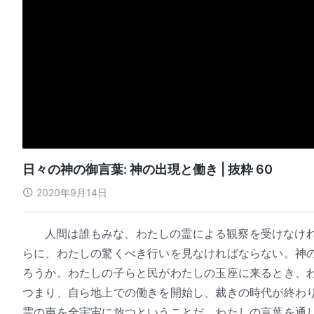
日々の神の御言葉: 神の出現と働き | 抜粋 60
2020年9月14日
人間は誰もみな、わたしの霊による観察を受けなけ
らに、わたしの驚くべき行いを見なければならない。神
ろうか。わたしの子らと民がわたしの玉座に来るとき、
つまり、自ら地上での働きを開始し、裁きの時代が終わ
霊の声を全宇宙に放つということだ。わたしの言葉を通