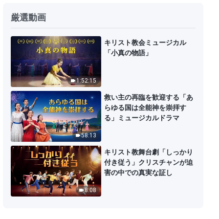
日々の神の御言葉: 神の出現と働き
厳選動画
| 抜粋 66
14:59
キリスト教会ミュージカル
「小真の物語」
日々の神の御言葉: 神の出現と働き
| 抜粋 67
1:52:15
9:28
救い主の再臨を歓迎する「あ
らゆる国は全能神を崇拝す
日々の神の御言葉: 神の出現と働き
る」ミュージカルドラマ
| 抜粋 68
58:13
9:42
キリスト教舞台劇「しっかり
付き従う」クリスチャンが迫
日々の神の御言葉: 神の出現と働き
害の中での真実な証し
| 抜粋 69
8:08
9:30