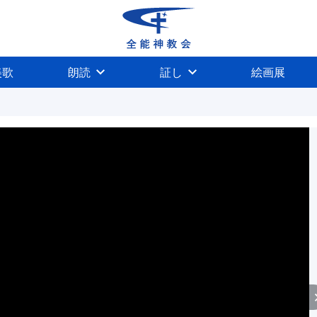
美歌
朗読
証し
絵画展