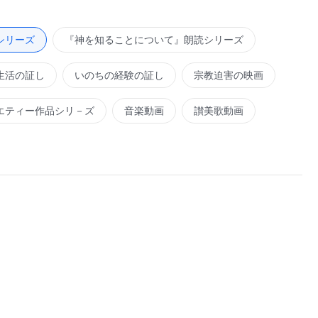
これがわたしの中国での受肉の意義の一面なのだ。たいてい
して、たとえできたにしても、彼らの理解は曖昧で混乱して
シリーズ
『神を知ることについて』朗読シリーズ
しすべての人がわたしの言葉を読み、その意味を理解できる
ろう。人間がわたしを知り、従うとき、わたしは憩う。その
生活の証し
いのちの経験の証し
宗教迫害の映画
なたがたの背丈は低すぎる。哀れなほどに小さく、わざわざ
言うまでもない。
エティー作品シリ－ズ
音楽動画
讃美歌動画