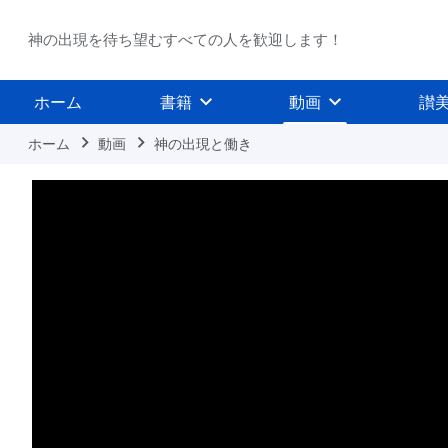
神の出現を待ち望むすべての人を歓迎します！
ホーム
書籍
動画
讃
ホーム
動画
神の出現と働き