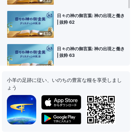
7:33
日々の神の御言葉: 神の出現と働き
| 抜粋 62
4:50
日々の神の御言葉: 神の出現と働き
| 抜粋 63
14:09
小羊の足跡に従い、いのちの豊富な糧を享受しまし
日々の神の御言葉: 神の出現と働き
ょう
| 抜粋 64
10:54
日々の神の御言葉: 神の出現と働き
| 抜粋 65
14:53