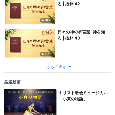
る | 抜粋 42
20:45
日々の神の御言葉: 神を知
る | 抜粋 43
11:53
さらに表示
厳選動画
キリスト教会ミュージカル
「小真の物語」