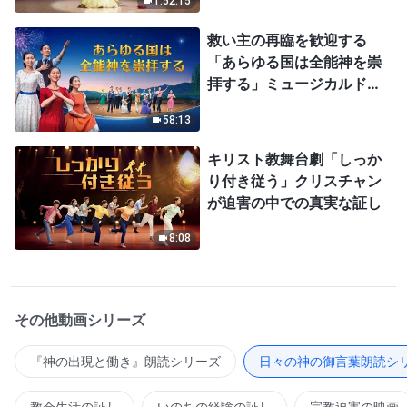
1:52:15
救い主の再臨を歓迎する
「あらゆる国は全能神を崇
拝する」ミュージカルドラ
マ
58:13
キリスト教舞台劇「しっか
り付き従う」クリスチャン
が迫害の中での真実な証し
8:08
その他動画シリーズ
『神の出現と働き』朗読シリーズ
日々の神の御言葉朗読シ
教会生活の証し
いのちの経験の証し
宗教迫害の映画