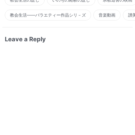
教会生活――バラエティー作品シリ－ズ
音楽動画
讃
Leave a Reply