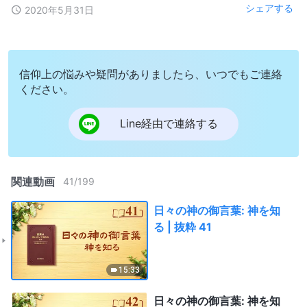
シェアする
2020年5月31日
信仰上の悩みや疑問がありましたら、いつでもご連絡
ください。
Line経由で連絡する
関連動画
41
/
199
日々の神の御言葉: 神を知
る | 抜粋 41
15:33
日々の神の御言葉: 神を知