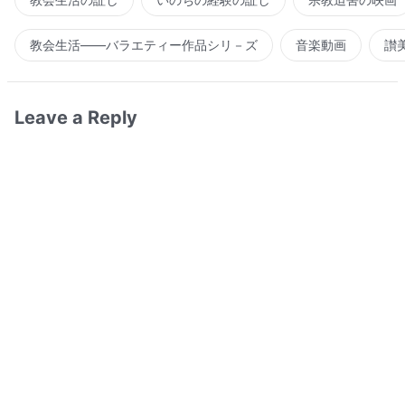
教会生活――バラエティー作品シリ－ズ
音楽動画
讃
Leave a Reply