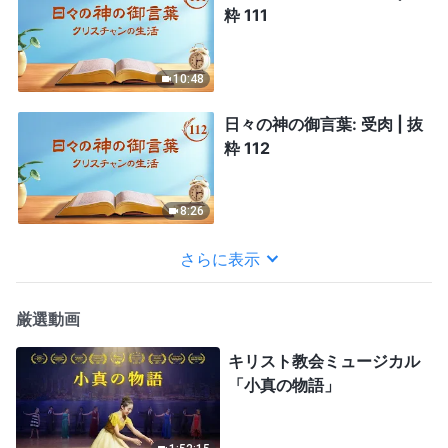
粋 111
10:48
日々の神の御言葉: 受肉 | 抜
粋 112
8:26
さらに表示
厳選動画
キリスト教会ミュージカル
「小真の物語」