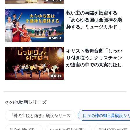
1:52:15
救い主の再臨を歓迎する
「あらゆる国は全能神を崇
拝する」ミュージカルドラ
マ
58:13
キリスト教舞台劇「しっか
り付き従う」クリスチャン
が迫害の中での真実な証し
8:08
その他動画シリーズ
『神の出現と働き』朗読シリーズ
日々の神の御言葉朗読シ
教会生活の証し
いのちの経験の証し
宗教迫害の映画