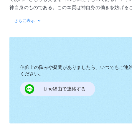
神自身のものである。この本質は神自身の働きを妨げる
は決してありえず、神の心に逆らう言葉を語ることも決
『神の出現と働き』「キリストの
さらに表示
げるような働きは絶対に行わない。このことをすべての
あり、また神自身の経営のためである。同様に、キリス
神が肉となったので、キリストは自身の肉のうちにある
けるに充分である。神の霊のなすすべての働きは受肉の
を通してすべての働きの核心にあるのはキリストの働き
きない。そして神が肉となるのであるから、神は肉とし
信仰上の悩みや疑問がありましたら、いつでもご連
べき業を肉となったままで成し遂げる。神の霊であれ、
ください。
をし、果たすべき宣教の働きをする。
Line経由で連絡する