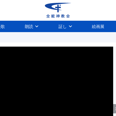
美歌
朗読
証し
絵画展