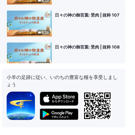
8:10
日々の神の御言葉: 受肉 | 抜粋 107
9:58
日々の神の御言葉: 受肉 | 抜粋 108
11:15
小羊の足跡に従い、いのちの豊富な糧を享受しまし
日々の神の御言葉: 受肉 | 抜粋 109
ょう
14:25
日々の神の御言葉: 受肉 | 抜粋 110
10:36