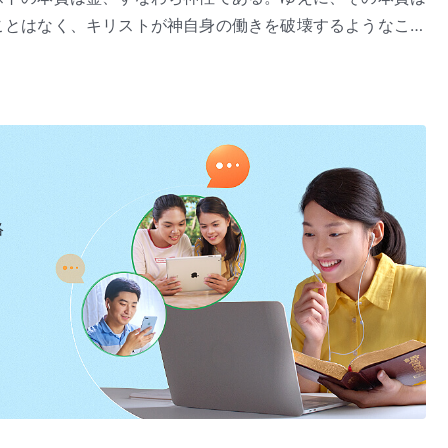
ことはなく、キリストが神自身の働きを破壊するようなこと
してない。ゆえに、受肉した神は神自身の経営（
救い
）を妨
本質は父なる神の旨への従順さである」（『言葉』第1巻）より
人が理解すべきである。聖霊の働きの本質は人を救うことで
トの働きは人を救い、神の心を達成するためのものである。
本質を知っており、よってキリストの肉は神の働きを引き受
期間にキリストがなす働きに取って代わられる。受肉の期間
である。それはほかのどの時代の働きとも混同することはで
ての働きをする。神は肉の形をとって来るので、自身のなす
絡
キリストであれ、どちらも神自身であり、神はなすべき働き