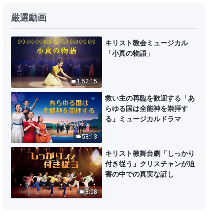
日々の神の御言葉: 受肉 | 抜粋 111
厳選動画
10:48
キリスト教会ミュージカル
「小真の物語」
日々の神の御言葉: 受肉 | 抜粋 112
1:52:15
8:26
救い主の再臨を歓迎する「あ
らゆる国は全能神を崇拝す
日々の神の御言葉: 受肉 | 抜粋 113
る」ミュージカルドラマ
58:13
8:28
キリスト教舞台劇「しっかり
付き従う」クリスチャンが迫
日々の神の御言葉: 受肉 | 抜粋 114
害の中での真実な証し
8:08
7:14