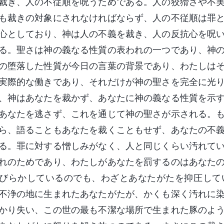
裁き、人の不従順を呪うためである。人の狡猾さや不
も裁きの対象にされなければならず、人の不従順は罪
心としており、神は人の不義を裁き、人の反抗心を呪
る。聖さは神の義なる性質の表われの一つであり、神
の堕落した性質が今日の言葉の背景であり、わたしは
実際的な働きであり、それだけが神の聖さを完全に光
、神はあなたを裁かず、あなたに神の義なる性質を示
あなたを逃さず、これを通じて神の聖さが示される。
ら、語ることもあなたを裁くこともせず、あなたの不
る。罪に対する憎しみがなく、人と同じくらい汚れて
れのためであり、わたしがあなたを罰するのはあなた
びらかしているのでも、わざとあなたがたを抑圧して
不浄の地に生まれたあなたがたが、かくも深く汚れに
かり失い、この世の最も不潔な場所で生まれた豚のよ