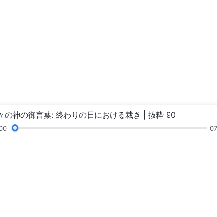
々の神の御言葉: 終わりの日における裁き | 抜粋 90
00
07
証し
絵画展
ニュース
私たちについて