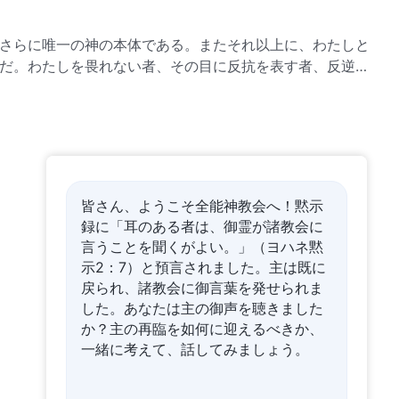
さらに唯一の神の本体である。またそれ以上に、わたしと
だ。わたしを畏れない者、その目に反抗を表す者、反逆す
たしの呪いと怒りによって死ぬだろう（わたしの怒りによ
皆さん、ようこそ全能神教会へ！黙示
録に「耳のある者は、御霊が諸教会に
言うことを聞くがよい。」（ヨハネ黙
示2：7）と預言されました。主は既に
戻られ、諸教会に御言葉を発せられま
した。あなたは主の御声を聴きました
か？主の再臨を如何に迎えるべきか、
一緒に考えて、話してみましょう。