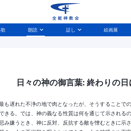
美歌
朗読
証し
絵画展
日々の神の御言葉: 終わりの日に
の働きを認識する
神の性質、および神が所有するも
最も遅れた不浄の地で肉となったが、そうすることで
できる。では、神の義なる性質は何を通じて示される
忌み嫌うとき、神に反対、反抗する敵を憎むときに示