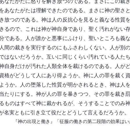
あなたがたに怒りを解き放つのである。まさにこの裁
をあなたがたは理解できたのである。まさに神の聖さ
き放つのである。神は人の反抗心を見ると義なる性質
きるので、これは神が神自身であり、聖く汚れがない
分である。人が誰かと悪事にふけり、聖いところも義
人間の裁きを実行するのにもふさわしくない。人が別
ではないだろうか。互いに同じくらい汚れている人た
神自身だけが汚れた人類全体を裁けるのである。人が
資格がどうして人にあり得ようか。神に人の罪を裁く
ようか。人の堕落した性質が明かされるとき、神は人
当たりにする。神が人の罪を暴きつつ、その罪を裁き
るものはすべて神に裁かれるが、そうすることでのみ
が名実ともに引き立て役だとどうして言えるだろうか。
『神の出現と働き』「征服の働きの第二段階の効果はい