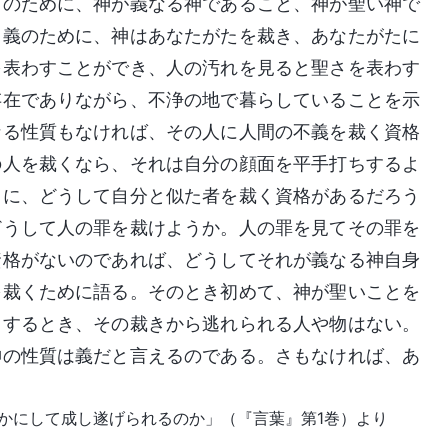
きのために、神が義なる神であること、神が聖い神で
と義のために、神はあなたがたを裁き、あなたがたに
を表わすことができ、人の汚れを見ると聖さを表わす
存在でありながら、不浄の地で暮らしていることを示
なる性質もなければ、その人に人間の不義を裁く資格
の人を裁くなら、それは自分の顔面を平手打ちするよ
ちに、どうして自分と似た者を裁く資格があるだろう
どうして人の罪を裁けようか。人の罪を見てその罪を
資格がないのであれば、どうしてそれが義なる神自身
を裁くために語る。そのとき初めて、神が聖いことを
罰するとき、その裁きから逃れられる人や物はない。
神の性質は義だと言えるのである。さもなければ、あ
かにして成し遂げられるのか」（『言葉』第1巻）より