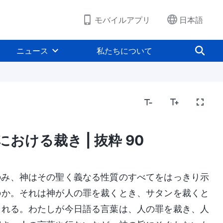
モバイルアプリ
日本語
ニュース
私たちについて
おける裁き | 抜粋 90
のと神そのもの
聖書にまつわる奥義
宗教的観念
のみ、神はその聖く義なる性質のすべてをはっきり示
のか。それは神が人の罪を裁くとき、サタンを裁くと
される。わたしが今日語る言葉は、人の罪を裁き、人