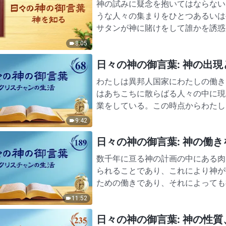
神の試みに疑念を抱いてはならない 試練を経験した後にヨブから証しを受けた神は、ヨブの
うな人々の集まりをひとつあるいは
サタンが神に賭けをして誰かを誘惑
いた。神はサタンが弱く愚…
8:05
日々の神の御言葉: 神の出現と働
わたしは異邦人国家にわたしの働き
はあちこちに散らばる人々の中に現
業をしている。この時点からわたし
く。わたしが自分の「故郷」へ…
9:42
日々の神の御言葉: 神の働きを認
数千年に亘る神の計画の中にある肉
られることであり、これにより神が
ための働きであり、それによっても
きや神があなた方に託したこと…
11:52
日々の神の御言葉: 神の性質