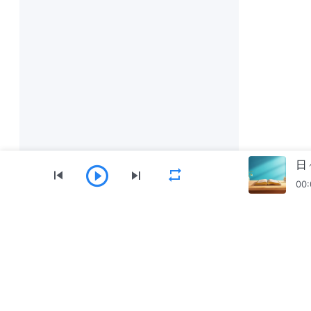
日
00:
メニュー
ホーム
書籍
動画
讃美歌
朗読