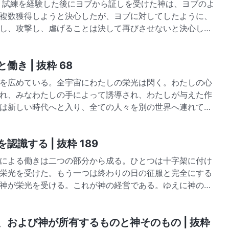
よ
複数獲得しようと決心したが、ヨブに対してしたように、
し、攻撃し、虐げることは決して再びさせないと決心して
き | 抜粋 68
を広めている。全宇宙にわたしの栄光は閃く。わたしの心
れ、みなわたしの手によって誘導され、わたしが与えた作
は新しい時代へと入り、全ての人々を別の世界へ連れて行
識する | 抜粋 189
による働きは二つの部分から成る。ひとつは十字架に付け
栄光を受けた。もう一つは終わりの日の征服と完全にする
神が栄光を受ける。これが神の経営である。ゆえに神の働
、および神が所有するものと神そのもの | 抜粋