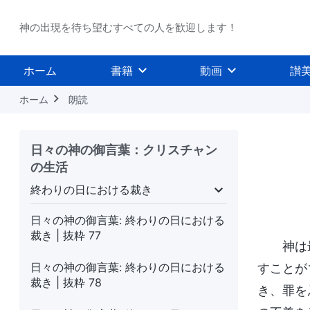
神の出現を待ち望むすべての人を歓迎します！
ホーム
書籍
動画
讃
ホーム
朗読
日々の神の御言葉：クリスチャン
の生活
終わりの日における裁き
現と働き
終わりの日における裁き
受肉
神
日々の神の御言葉: 終わりの日における
裁き | 抜粋 77
神は
日々の神の御言葉: 終わりの日における
すことが
裁き | 抜粋 78
き、罪を