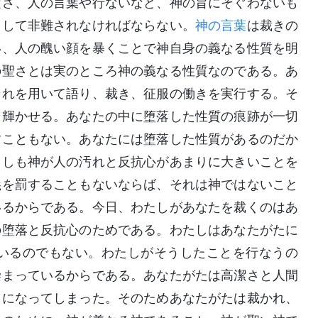
実さ、人の言葉や行ないなど、神の旨にそぐわないも
として非難されなければならない。
神の言葉
は裁きの
い、人の醜い顔を暴くことで神自身の義なる性質を明
の聖さとは実のところ神の義なる性質なのである。あ
それを用いて語り、裁き、征服の働きを実行する。そ
り輝かせる。あなたの中に堕落した性質の痕跡が一切
すこともない。あなたには堕落した性質があるのだか
もしも神が人の汚れと反抗心があまりに大きいことを
義を罰することもないならば、それは神ではないこと
いるからである。今日、わたしがあなたを裁くのはあ
の堕落と反抗心のためである。わたしはあなたがたに
いるのでもない。わたしがそうしたことを行なうの
染まっているからである。あなたがたは高潔さと人間
うになってしまった。そのためあなたがたは裁かれ、