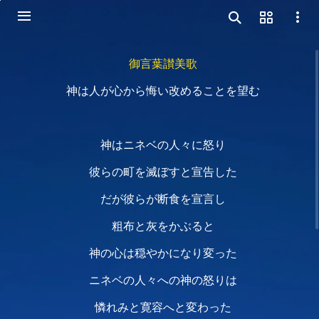
御言葉讃美歌
神は人が心から悔い改めることを望む
神はニネベの人々に怒り
彼らの町を滅ぼすと宣告した
だが彼らが断食を宣言し
粗布と灰をかぶると
神の心は穏やかになり変った
ニネベの人々への神の怒りは
憐れみと寛容へと変わった