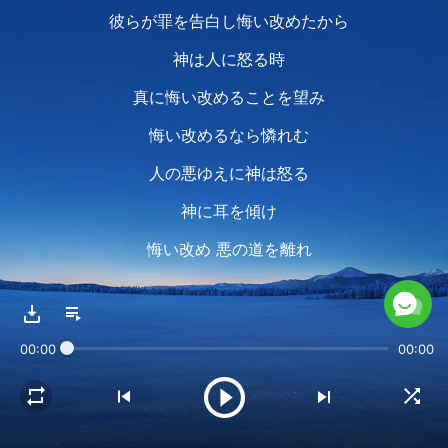
彼らが罪を告白し悔い改めたから
神は人に怒る時
真に悔い改めることを望み
悔い改めるなら憐れむ
人の悪ゆえに神は怒る
神に耳を傾け
悔い改め 悪の道を離れ
暴力を全て捨て去るなら
憐れみと寛容が与えられる
00:00
00:00
この神の性質の現われに矛盾はなく
彼らの悔い改めの前後に
神はこれらの異なる本質を現わし