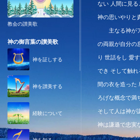
ない
人間に見る
神の思いやりと
教会の讃美歌
主なる神が
神の御言葉の讃美歌
の両親が自分の
り 世話をし 愛
神を証しする
でき そして触
間の衣を造った
神を讃美する
ろげな概念で満
そして人は神が
経験について
神は謙遜で忠実