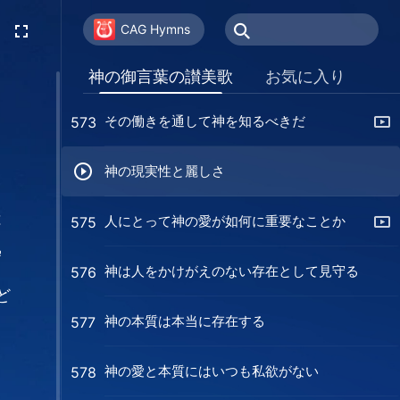
神は耳を傾け従うものを大切にする
571
CAG Hymns
神が重点を置くのは人の心である
572
神の御言葉の讃美歌
お気に入り
その働きを通して神を知るべきだ
573
神の現実性と麗しさ
は
人にとって神の愛が如何に重要なことか
575
守
神は人をかけがえのない存在として見守る
576
ど
神の本質は本当に存在する
577
と
神の愛と本質にはいつも私欲がない
き
578