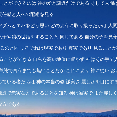
ことができるのは
神の愛と謙遜だけである
そして人間
責任感と人への配慮を見る
アダムとエバをどう思い
どのように取り扱ったかは
人
息子や娘の世話をすることと
同じである
自分の子を見
するのと同じで
それは現実であり 真実であり
見ることが
れることができる
自らを高い地位に置かず
神はその手で
単純で言うまでも無いことだが
これにより
神に従い お
ちている者たちは
神の本当の姿 誠実さ 麗しさを目にす
謙遜で忠実な方であることを知る
神は誠実で また麗し
な方である
『言葉は肉において現れる』