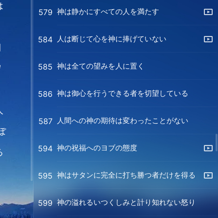
は
神は静かにすべての人を満たす
579
人は断じて心を神に捧げていない
584
間
神は全ての望みを人に置く
585
守
神は御心を行うできる者を切望している
586
人
人間への神の期待は変わったことがない
587
ぼ
神の祝福へのヨブの態度
594
る
く
神はサタンに完全に打ち勝つ者だけを得る
595
神の溢れるいつくしみと計り知れない怒り
599
より