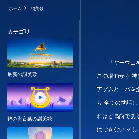
ホーム
讃美歌
カテゴリ
「ヤーウェ
最新の讃美歌
この場面から
神
アダムとエバを
り
全ての世話し
れほど高尚であ
神の御言葉の讃美歌
はできない
そし