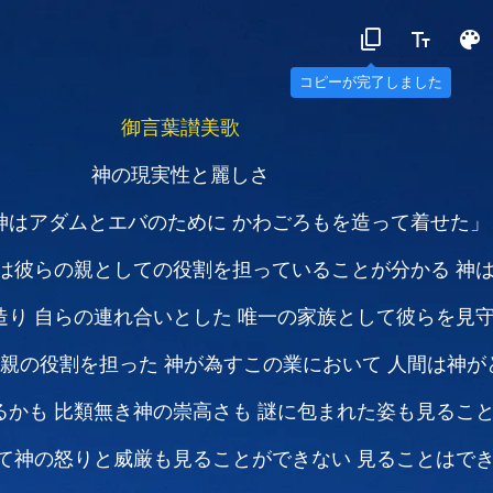
コピーが完了しました
御言葉讃美歌
神の現実性と麗しさ
神はアダムとエバのために
かわごろもを造って着せた」
は彼らの親としての役割を担っていることが分かる
神
造り
自らの連れ合いとした
唯一の家族として彼らを見
親の役割を担った
神が為すこの業において
人間は神が
るかも
比類無き神の崇高さも
謎に包まれた姿も見るこ
て神の怒りと威厳も見ることができない
見ることはで