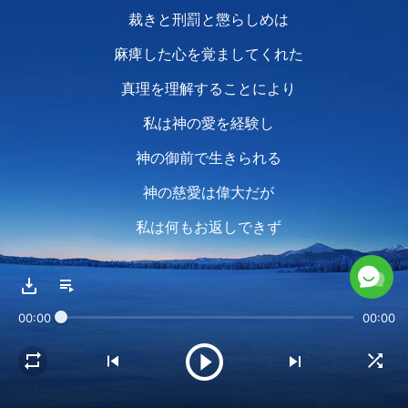
裁きと刑罰と懲らしめは
麻痺した心を覚ましてくれた
真理を理解することにより
私は神の愛を経験し
神の御前で生きられる
神の慈愛は偉大だが
私は何もお返しできず
恥ずかしくて顔向けできない
真理を求め、生まれ変わり
00:00
00:00
愛に報いることだけ心から願う
神から受けた使命を果たすため