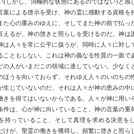
い(しかし、消極的な状態にあるのではない)と感
言葉による啓示を受け、神の霊に感動する資格を
また心の重みのゆえに、そしてまた神の前で払っ
言えるが、神の啓きと照らしを受けるのだ。神は
神は人々を常に公平に扱うが、同時に人々に対し
ることもしない。これは神の義なる性質の一面で
どの人がいまだこの領域に達していない。少なく
のほうを向いておらず、それゆえ人々のいのちの
が生じていないのだ。それは人々が神の恵みの中
働きを得てはいないからである。人々が神に用い
条件は、心が神に向いていること、神の言葉の重
を持っていること、そして真理を求める決意を
だけが、聖霊の働きを獲得し、頻繁に啓きと照ら