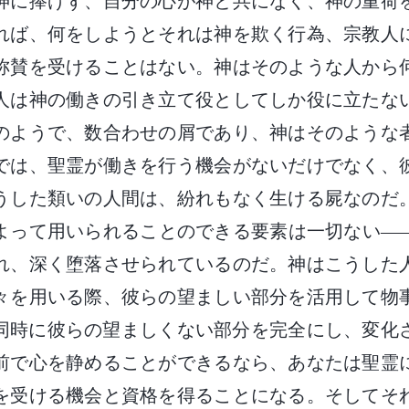
神に捧げず、自分の心が神と共になく、神の重荷
れば、何をしようとそれは神を欺く行為、宗教人
称賛を受けることはない。神はそのような人から
人は神の働きの引き立て役としてしか役に立たな
のようで、数合わせの屑であり、神はそのような
では、聖霊が働きを行う機会がないだけでなく、
うした類いの人間は、紛れもなく生ける屍なのだ
よって用いられることのできる要素は一切ない―
れ、深く堕落させられているのだ。神はこうした
々を用いる際、彼らの望ましい部分を活用して物
同時に彼らの望ましくない部分を完全にし、変化
前で心を静めることができるなら、あなたは聖霊
を受ける機会と資格を得ることになる。そしてそ