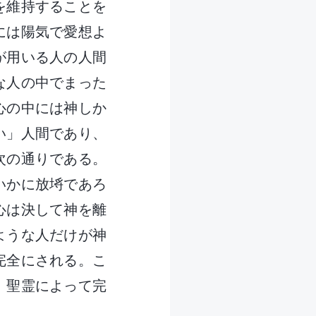
を維持することを
には陽気で愛想よ
が用いる人の人間
な人の中でまった
心の中には神しか
い」人間であり、
次の通りである。
いかに放埓であろ
心は決して神を離
ような人だけが神
完全にされる。こ
、聖霊によって完