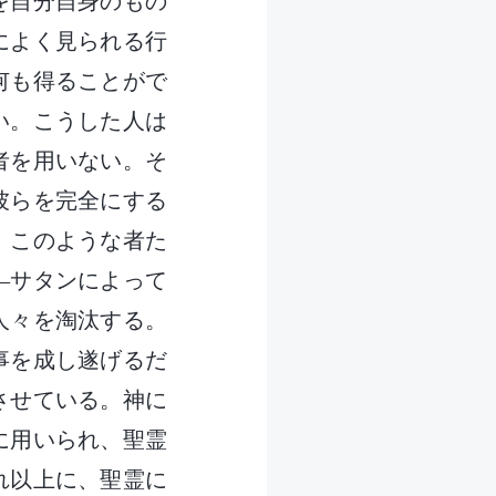
を自分自身のもの
によく見られる行
何も得ることがで
い。こうした人は
者を用いない。そ
彼らを完全にする
。このような者た
―サタンによって
人々を淘汰する。
事を成し遂げるだ
させている。神に
に用いられ、聖霊
れ以上に、聖霊に