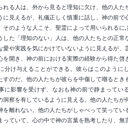
られる人は、外から見ると理知に欠け、他の人た
うに見えるが、礼儀正しく慎重に話し、神の前で
。そのような人こそ、聖霊によって用いられるに
うした「理知のない」人は、他の人たちとの正常
な愛や実践を気にかけていないように見えるが、
心を開き、神の前における実際の経験から得た啓
に分け与えることができる。彼らはこのように
たすのだ。他の人たちが彼らを中傷して嘲るとき
事に影響を受けず、なおも神の前で静まってい
の洞察を有しているように見える。他の人たちが
神を離れない。他の人たちがしゃべって笑ってい
まっていて、心の中で神の言葉を熟考したり、無