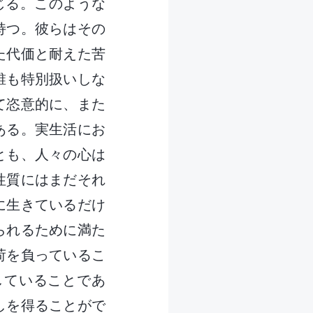
じる。このような
持つ。彼らはその
た代価と耐えた苦
誰も特別扱いしな
て恣意的に、また
ある。実生活にお
とも、人々の心は
性質にはまだそれ
に生きているだけ
られるために満た
荷を負っているこ
していることであ
しを得ることがで