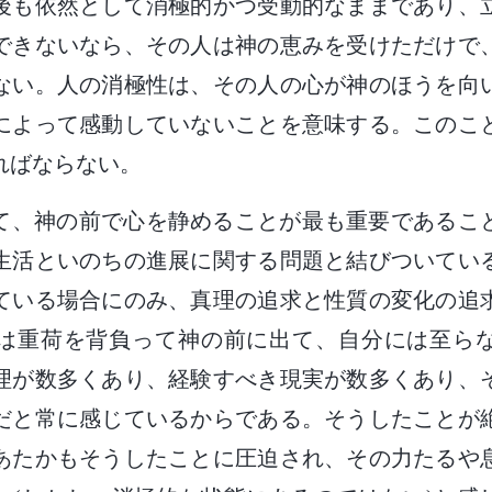
後も依然として消極的かつ受動的なままであり、
できないなら、その人は神の恵みを受けただけで
ない。人の消極性は、その人の心が神のほうを向
によって感動していないことを意味する。このこ
ればならない。
て、神の前で心を静めることが最も重要であるこ
生活といのちの進展に関する問題と結びついてい
ている場合にのみ、真理の追求と性質の変化の追
は重荷を背負って神の前に出て、自分には至ら
理が数多くあり、経験すべき現実が数多くあり、
だと常に感じているからである。そうしたことが
あたかもそうしたことに圧迫され、その力たるや