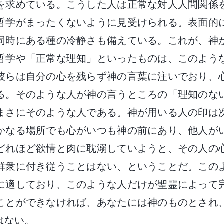
を求めている。こうした人は正常な対人人間関係
哲学がまったくないように見受けられる。表面的
同時にある種の冷静さも備えている。これが、神
哲学や「正常な理知」といったものは、このよう
彼らは自分の心を残らず神の言葉に注いでおり、
る。そのような人が神の言うところの「理知のな
まさにそのような人である。神が用いる人の印は
かなる場所でも心がいつも神の前にあり、他人が
どれほど欲情と肉に耽溺していようと、その人の
群衆に付き従うことはない、ということだ。この
に適しており、このような人だけが聖霊によって
ことができなければ、あなたには神のものとされ
はない。