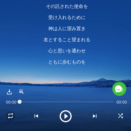
その託された使命を
受け入れるために
神は人に望み置き
友とすること望まれる
心と思いを通わせ
ともに歩むものを
救いの始まりから
神は待っておられる
00:00
00:00
人が心を捧げ
それを清め 備えるため
神の思い満たし 愛され