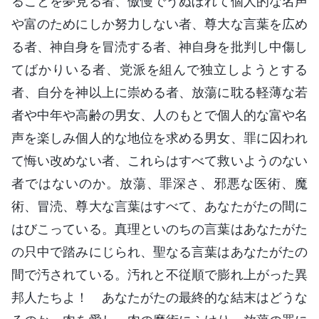
ることを夢見る者、傲慢でうぬぼれて個人的な名声
や富のためにしか努力しない者、尊大な言葉を広め
る者、神自身を冒涜する者、神自身を批判し中傷し
てばかりいる者、党派を組んで独立しようとする
者、自分を神以上に崇める者、放蕩に耽る軽薄な若
者や中年や高齢の男女、人のもとで個人的な富や名
声を楽しみ個人的な地位を求める男女、罪に囚われ
て悔い改めない者、これらはすべて救いようのない
者ではないのか。放蕩、罪深さ、邪悪な医術、魔
術、冒涜、尊大な言葉はすべて、あなたがたの間に
はびこっている。真理といのちの言葉はあなたがた
の只中で踏みにじられ、聖なる言葉はあなたがたの
間で汚されている。汚れと不従順で膨れ上がった異
邦人たちよ！ あなたがたの最終的な結末はどうな