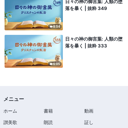
日々の神の御言葉: 人類の堕
落を暴く | 抜粋 349
8:54
日々の神の御言葉: 人類の堕
落を暴く | 抜粋 333
6:05
メニュー
ホーム
書籍
動画
讃美歌
朗読
証し