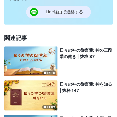
Line経由で連絡する
関連記事
日々の神の御言葉: 神の三段
階の働き | 抜粋 37
14:18
日々の神の御言葉: 神を知る
| 抜粋 147
11:09