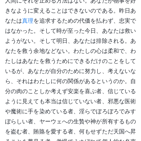
人間にそれを止める方法はない。あなたが物事を好
きなように変えることはできないのである。昨日あ
なたは
真理
を追求するための代価を払わず、忠実で
はなかった。そして時が至った今日、あなたは救い
ようがない。そして明日、あなたは排除される。あ
なたを救う余地などない。わたしの心は柔和で、わ
たしはあなたを救うためにできるだけのことをして
いるが、あなたが自分のために努力し、考えないな
ら、それはわたしに何の関係があるというのか。自
分の肉のことしか考えず安楽を喜ぶ者、信じている
ように見えても本当は信じていない者、邪悪な医術
や魔術に手を染めている者、淫らでぼろぼろでみす
ぼらしい者、ヤーウェへの生贄や神が所有するもの
を盗む者、賄賂を愛する者、何もせずただ天国へ昇