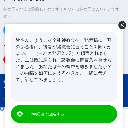
神の国が地上に降臨したのです！あなたは神の国に入りたいです
か？
Line経由で連絡する
皆さん、ようこそ全能神教会へ！黙示録に「耳
のある者は、御霊が諸教会に言うことを聞くが
フォローする
よい。」（ヨハネ黙示2：7）と預言されまし
た。主は既に戻られ、諸教会に御言葉を発せら
れました。あなたは主の御声を聴きましたか？
主の再臨を如何に迎えるべきか、一緒に考え
て、話してみましょう。
利用規約
プライバシーポリシー
Credits
Cookies Policy
Copyright © 2026
全能神教会
All rights reserved.
日々の神の御言葉: 神を知る | 抜粋 2
Line経由で連絡する
00:00
09:57